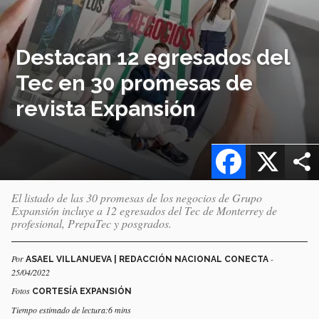
Destacan 12 egresados del
Tec en 30 promesas de
revista Expansión
Facebook
X
El listado de las 30 promesas de los negocios de Grupo
Expansión incluye a 12 egresados del Tec de Monterrey de
profesional, PrepaTec y posgrados.
Por
-
ASAEL VILLANUEVA | REDACCIÓN NACIONAL CONECTA
25/04/2022
Fotos
CORTESÍA EXPANSIÓN
Tiempo estimado de lectura:6 mins