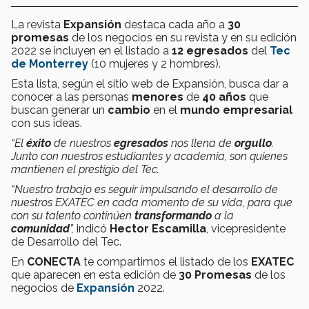
La revista
Expansión
destaca cada año a
30
promesas
de los negocios en su revista y en su edición
2022 se incluyen en el listado a
12 egresados
del
Tec
de Monterrey
(10 mujeres y 2 hombres).
Esta lista, según el sitio web de Expansión, busca dar a
conocer a las personas
menores
de
40 años
que
buscan generar un
cambio
en el
mundo empresarial
con sus ideas.
“El
éxito
de nuestros
egresados
nos llena de
orgullo
.
Junto con nuestros estudiantes y academia, son quienes
mantienen el prestigio del Tec.
“Nuestro trabajo es seguir impulsando el desarrollo de
nuestros EXATEC en cada momento de su vida, para que
con su talento continúen
transformando
a la
comunidad
”,
indicó
Hector Escamilla
, vicepresidente
de Desarrollo del Tec.
En
CONECTA
te compartimos el listado de los
EXATEC
que aparecen en esta edición de
30 Promesas
de los
negocios de
Expansión
2022.