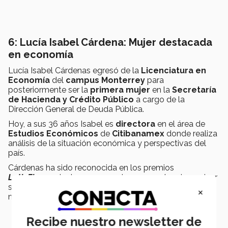
6: Lucía Isabel Cárdena: Mujer destacada
en economía
Lucía Isabel Cárdenas egresó de la
Licenciatura en
Economía
del
campus Monterrey
para
posteriormente ser la
primera mujer
en la
Secretaría
de Hacienda y Crédito Público
a cargo de la
Dirección General de Deuda Pública.
Hoy, a sus 36 años Isabel es
directora
en el área de
Estudios Económicos
de
Citibanamex
donde realiza
análisis de la situación económica y perspectivas del
país.
Cárdenas ha sido reconocida en los premios
LatinFinance
junto con su equipo como el mejor emisor
soberano y por haber realizado la mejor operación de
×
manejo de pasivos a nivel mundial.
Recibe nuestro newsletter de