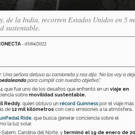
y, de la India, recorren Estados Unidos en 5 m
d sustentable.
- 05/04/2022
 CONECTA
r
. Una señora detuvo su camioneta y nos dijo: ‘No los voy a dej
 pedaleando
para cumplir con nuestro objetivo”.
a 4 que fue uno de los desafíos que enfrentó en un
viaje en
ciencia sobre
movilidad sustentable.
il Reddy
, quien obtuvo un
récord Guinness
por el viaje más
más de
12 mil kilómetros
con cero emisiones a la atmósfera.
unPedal Ride
, que busca generar conciencia sobre el
mo la luz solar.
Salem, Carolina del Norte, y
terminó el 19 de enero de 2