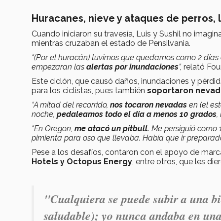
Huracanes, nieve y ataques de perros, 
Cuando iniciaron su travesía, Luis y Sushil no imag
mientras cruzaban el estado de Pensilvania.
“(Por el huracán) tuvimos que quedarnos como 2 días 
empezaran las
alertas por inundaciones
”,
relató Fou
Este ciclón, que causó daños, inundaciones y pérdid
para los ciclistas, pues también
soportaron nevada
“A mitad del recorrido,
nos tocaron nevadas
en (el e
noche,
pedaleamos todo el día a menos 10 grados
,
“En Oregon,
me atacó un pitbull.
Me persiguió como 1
pimienta para oso que llevaba. Había que ir preparad
Pese a los desafíos, contaron con el apoyo de ma
Hotels y Octopus Energy
, entre otros, que les di
"Cualquiera se puede subir a una bi
saludable); yo nunca andaba en una y