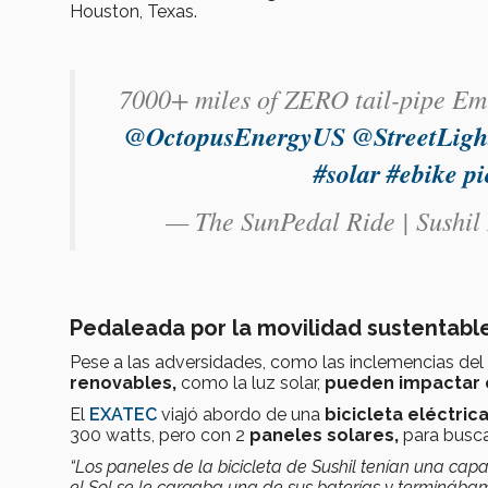
Houston, Texas.
7000+ miles of ZERO tail-pipe Em
@OctopusEnergyUS
@StreetLigh
#solar
#ebike
p
— The SunPedal Ride | Sushi
Pedaleada por la movilidad sustentabl
Pese a las adversidades, como las inclemencias del
renovables,
como la luz solar,
pueden impactar e
El
EXATEC
viajó abordo de una
bicicleta eléctric
300 watts, pero con 2
paneles solares,
para busc
“Los paneles de la bicicleta de Sushil tenían una cap
el Sol se le cargaba una de sus baterías y terminába