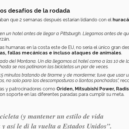
los desafíos de la rodada
inaban que 2 semanas después estarían lidiando con el
hurac
en un hotel antes de llegar a Pittsburgh. Llegamos antes de q
rzán.
as humanas en la costa este de EU, no sería el único gran de
s, fallas mecánicas e incluso ataques de animales
.
stado de) Montana. Un día llegamos al hotel como a las 10 de l
 hasta se nos patinaron las bicicletas un par de veces.
5 minutos tratando de tirarme y de morderme; tuve que usar 
os, no solo para las descomposturas o llantas ponchadas”,
reco
rcas y patrocinadores como
Oriden, Mitsubishi Power, Radi
eron soporte en las diferentes paradas para cumplir su meta.
cicleta (y mantener un estilo de vida
 así le di la vuelta a Estados Unidos”.