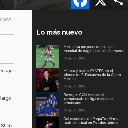
eses
Lo más nuevo
México va por pase olímpico en
mundial de flag football en Alemania
07 Agosto 2026
ar aquí
Música y teatro: EXATEC en el
elenco de El Fantasma de la Ópera
México
07 Agosto 2026
Borregos CCM van por el
 largo
campeonato en liga mayor de
americano
06 Agosto 2026
Del escenario de PrepaTec Qro al
teatro musical en Estados Unidos
022
en