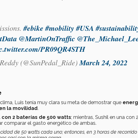
issions.
#ebike
#mobility
#USA
#sustainabilit
tData
@MartinOnTraffic
@The_Michael_Le
ic.twitter.com/PR09QR4STH
l Reddy (@SunPedal_Ride)
March 24, 2022
e
 clima, Luis tenía muy clara su meta de demostrar que
energ
n la movilidad
.
a con 2 baterías de 500 watts
; mientras, Sushil en una con 
ar comparar el gasto energético de ambas.
acidad de 50 watts cada uno; entonces, en 3 horas de recorrido
mos casi con la misma carga.