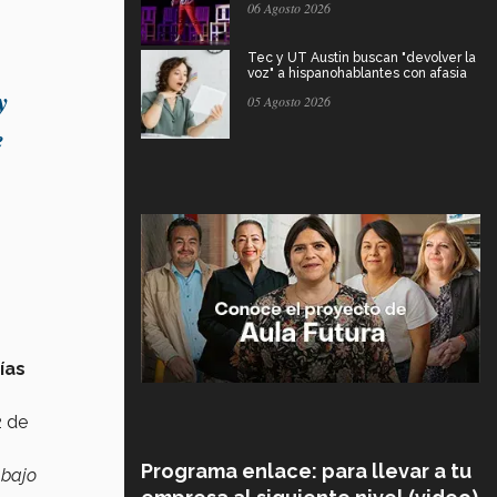
06 Agosto 2026
Tec y UT Austin buscan "devolver la
voz" a hispanohablantes con afasia
y
05 Agosto 2026
e
ías
2 de
Programa enlace: para llevar a tu
 bajo