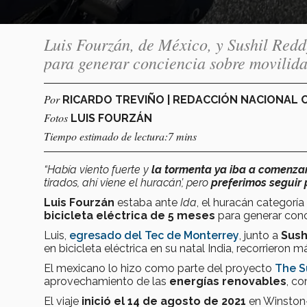
Luis Fourzán, de México, y Sushil Redd
para generar conciencia sobre movilida
Por
RICARDO TREVIÑO | REDACCIÓN NACIONAL
Fotos
LUIS FOURZÁN
Tiempo estimado de lectura:7 mins
“Había viento fuerte y
la tormenta ya iba a comenza
tirados, ahí viene el huracán’, pero
preferimos seguir
Luis Fourzán
estaba ante
Ida
, el huracán categorí
bicicleta eléctrica de 5 meses
para generar con
Luis,
egresado del Tec de Monterrey
, junto a
Sush
en bicicleta eléctrica en su natal India, recorrieron 
El mexicano lo hizo como parte del proyecto
The S
aprovechamiento de las
energías renovables
, co
El viaje
inició el 14 de agosto de 2021
en Winston-