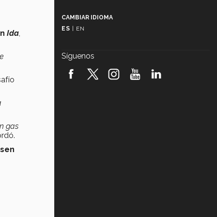
Más que un festival cultural: así es
la magia de VIBRART 2026 (video)
CAMBIAR IDIOMA
ES
|
EN
án
Ida
,
Javier Guzmán: investigación con
impacto social (video)
Síguenos
ue
¡México, en el top del mundial de
robótica FIRST 2026! (video)
safío
Vida Tec: Pasión, disciplina y
a
básquetbol, con Gael Adame
(video)
un gas
¿Cómo es el Modelo Educativo
Tec? (video)
rdó.
ssen
Vida Tec: Feminismo e Inteligencia
Artificial, Paola Ricaurte (video)