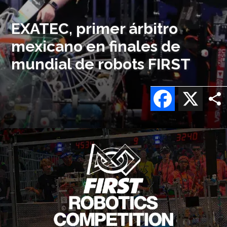
EXATEC, primer árbitro
mexicano en finales de
mundial de robots FIRST
Facebook
X
Imagen
o
logo