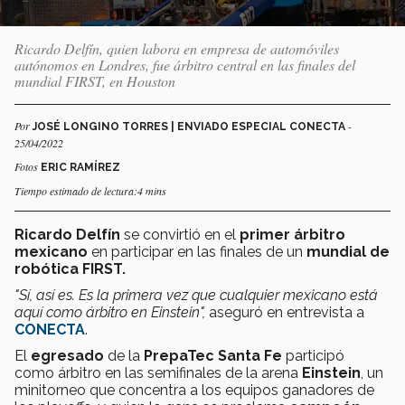
Ricardo Delfín, quien labora en empresa de automóviles
autónomos en Londres, fue árbitro central en las finales del
mundial FIRST, en Houston
Por
-
JOSÉ LONGINO TORRES | ENVIADO ESPECIAL CONECTA
25/04/2022
Fotos
ERIC RAMÍREZ
Tiempo estimado de lectura:4 mins
Ricardo Delfín
se convirtió en el
primer árbitro
mexicano
en participar en las finales de un
mundial de
robótica FIRST.
"Sí, así es. Es la primera vez que cualquier mexicano está
aquí como árbitro en Einstein",
aseguró en entrevista a
CONECTA
.
El
egresado
de la
PrepaTec Santa Fe
participó
como árbitro en las semifinales de la arena
Einstein
, un
minitorneo que concentra a los equipos ganadores de