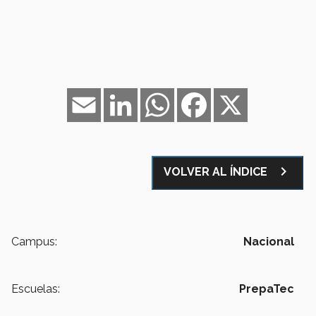
Email
LinkedIn
WhatsApp
Facebook
X
navigate_next
VOLVER AL ÍNDICE
Campus:
Nacional
Escuelas:
PrepaTec