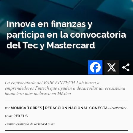
Innova en finanzas y
participa en la convocatoria
del Tec y Mastercard
Facebook
X
La convocatoria del FAIR FINTECH Lab busca a
emprendedores Fintech que ayuden a desarrollar un ecosistema
financiero más inclusivo en México
Por
- 09/08/2022
MÓNICA TORRES | REDACCIÓN NACIONAL CONECTA
Fotos
PEXELS
Tiempo estimado de lectura:4 mins