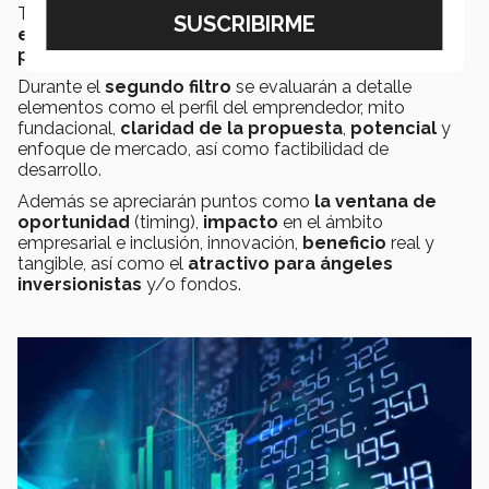
También se realizará una
revisión y una
autorización
extemporánea
de aquellos
proyectos que tengan
potencia
l a pesar de que
no cumplan con las bases.
Durante el
segundo filtro
se evaluarán a detalle
elementos como el perfil del emprendedor, mito
fundacional,
claridad de la
propuesta
,
potencial
y
enfoque de mercado, así como factibilidad de
desarrollo.
Además se apreciarán puntos como
la ventana de
oportunidad
(timing),
impacto
en el ámbito
empresarial e inclusión, innovación,
beneficio
real y
tangible, así como el
atractivo para ángeles
inversionistas
y/o fondos.