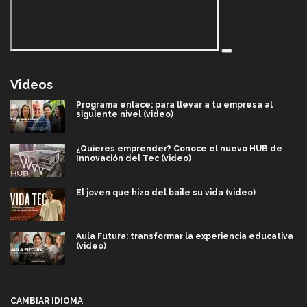
Videos
Programa enlace: para llevar a tu empresa al
siguiente nivel (video)
¿Quieres emprender? Conoce el nuevo HUB de
Innovación del Tec (video)
El joven que hizo del baile su vida (video)
Aula Futura: transformar la experiencia educativa
(video)
Más que un festival cultural: así es la magia de
VIBRART 2026 (video)
CAMBIAR IDIOMA