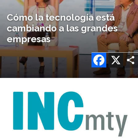
Cómo la tecnología está
cambiando a las grandes
empresas
Facebook
X
Imagen
o
logo