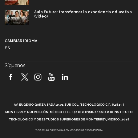
Aula Futura: transformar la experiencia educativa
(video)
Más que un festival cultural: así es la magia de
VIBRART 2026 (video)
CAMBIAR IDIOMA
ES
Javier Guzmán: investigación con impacto social
(video)
Síguenos
¡México, en el top del mundial de robótica FIRST
2026! (video)
Vida Tec: Pasión, disciplina y básquetbol, con Gael
Adame (video)
A
AV. EUGENIO GARZA SADA 2501 SUR COL. TECNOLÓGICO C.P. 64849 |
L
¿Cómo es el Modelo Educativo Tec? (video)
MONTERREY, NUEVO LEÓN, MÉXICO | TEL. +52 (81) 8358-2000 D.R.© INSTITUTO
TECNOLÓGICO Y DE ESTUDIOS SUPERIORES DE MONTERREY, MÉXICO. 2018
Vida Tec: Feminismo e Inteligencia Artificial, Paola
*DEC-520912 PROGRAMAS EN MODALIDAD ESCOLARIZADA.
Ricaurte (video)