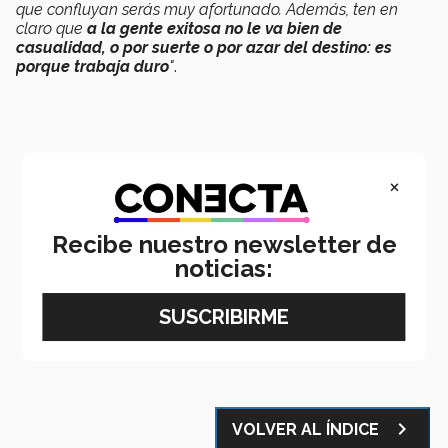
que confluyan serás muy afortunado. Además, ten en
claro que
a la gente exitosa no le va bien de
casualidad, o por suerte o por azar del destino: es
porque trabaja duro
"
.
×
Recibe nuestro newsletter de
noticias:
Email
LinkedIn
WhatsApp
Facebook
X
navigate_next
VOLVER AL ÍNDICE