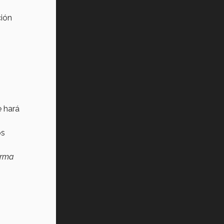
Vida Tec: Pasión, disciplina y
ción
básquetbol, con Gael Adame
(video)
¿Cómo es el Modelo Educativo
Tec? (video)
Vida Tec: Feminismo e Inteligencia
Artificial, Paola Ricaurte (video)
e hará
os
orma