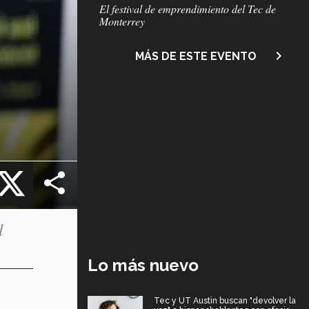
Subtítulo
El festival de emprendimiento del Tec de
Monterrey
navigate_next
MÁS DE ESTE EVENTO
cebook
X
l
Lo más nuevo
Tec y UT Austin buscan "devolver la