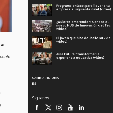
Programa enlace: para llevar a tu
empresa al siguiente nivel (video)
¿Quieres emprender? Conoce el
nuevo HUB de Innovación del Tec
(video)
El joven que hizo del baile su vida
(video)
or
Aula Futura: transformar la
emente
experiencia educativa (video)
Más que un festival cultural: así es
la magia de VIBRART 2026 (video)
CAMBIAR IDIOMA
ES
Javier Guzmán: investigación con
impacto social (video)
o
Síguenos
¡México, en el top del mundial de
s
robótica FIRST 2026! (video)