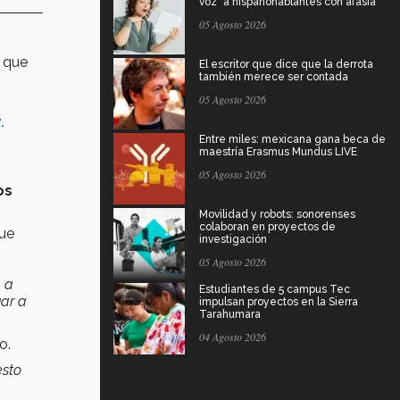
voz" a hispanohablantes con afasia
05 Agosto 2026
s
que
El escritor que dice que la derrota
también merece ser contada
05 Agosto 2026
.
Entre miles: mexicana gana beca de
maestría Erasmus Mundus LIVE
05 Agosto 2026
os
Movilidad y robots: sonorenses
colaboran en proyectos de
que
investigación
05 Agosto 2026
, a
Estudiantes de 5 campus Tec
gar a
impulsan proyectos en la Sierra
Tarahumara
04 Agosto 2026
o.
esto