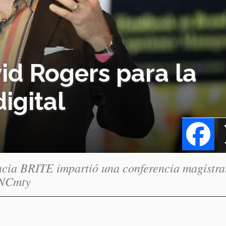
vid Rogers para la
igital
Fa
encia BRITE impartió una conferencia magistra
 INCmty