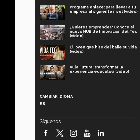
Programa enlace: para llevar a tu
empresa al siguiente nivel (video)
¿Quieres emprender? Conoce el
nuevo HUB de Innovación del Tec
(video)
El joven que hizo del baile su vida
(video)
Aula Futura: transformar la
experiencia educativa (video)
Más que un festival cultural: así es
la magia de VIBRART 2026 (video)
CAMBIAR IDIOMA
ES
Javier Guzmán: investigación con
impacto social (video)
Síguenos
¡México, en el top del mundial de
robótica FIRST 2026! (video)