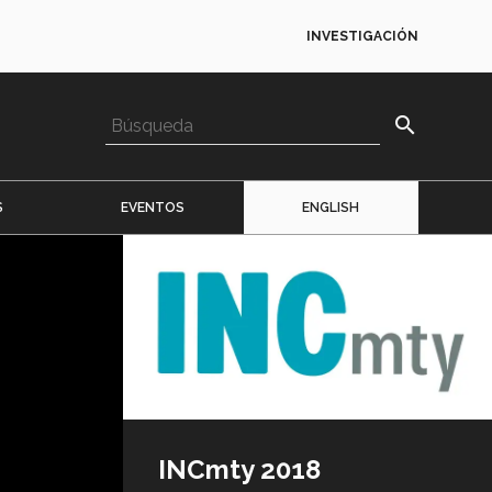
INVESTIGACIÓN
search
S
EVENTOS
ENGLISH
Imagen
o
logo
INCmty 2018