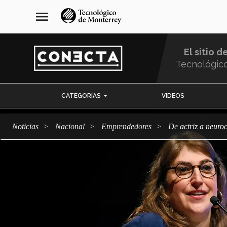
Pasar
navegación
menu
al
principal
contenido
principal
El sitio d
Tecnológic
Menu
CATEGORÍAS
VIDEOS
Comunidad
Noticias
Nacional
emprendedores
De actriz a neur