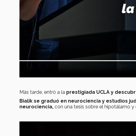
Más tarde, entró
a la
prestigiada UCLA y descubri
Bialik se graduó en neurociencia y estudios ju
neurociencia,
con una tesis sobre el hipotálamo y 