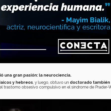
ó una gran pasión: la neurociencia.
daicos y hebreos
, y luego, obtuvo un
doctorado también
el trastorno obsesivo compulsivo en el síndrome de Prader-Wi