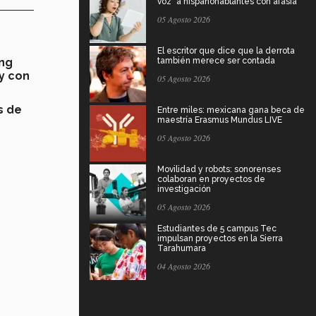
voz" a hispanohablantes con afasia
05 Agosto 2026
El escritor que dice que la derrota
ing
también merece ser contada
y con
05 Agosto 2026
s de
Entre miles: mexicana gana beca de
maestría Erasmus Mundus LIVE
05 Agosto 2026
Movilidad y robots: sonorenses
colaboran en proyectos de
investigación
05 Agosto 2026
Estudiantes de 5 campus Tec
impulsan proyectos en la Sierra
Tarahumara
04 Agosto 2026