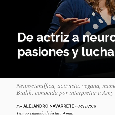
De actriz a neuro
pasiones y lucha
Neurocientífica, activista, vegana, mam
Bialik, conocida por interpretar a Am
Por
- 09/11/2018
ALEJANDRO NAVARRETE
Tiempo estimado de lectura:4 mins