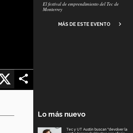
Subtítulo
El festival de emprendimiento del Tec de
Monterrey
navigate_next
MÁS DE ESTE EVENTO
cebook
X
Lo más nuevo
Tec y UT Austin buscan "devolver la