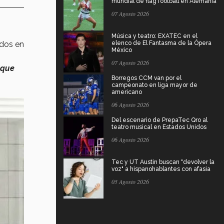
mundial de flag football en Alemania
07 Agosto 2026
Música y teatro: EXATEC en el
dos en
elenco de El Fantasma de la Ópera
México
07 Agosto 2026
 que
Borregos CCM van por el
campeonato en liga mayor de
americano
06 Agosto 2026
Del escenario de PrepaTec Qro al
teatro musical en Estados Unidos
06 Agosto 2026
Tec y UT Austin buscan "devolver la
voz" a hispanohablantes con afasia
05 Agosto 2026