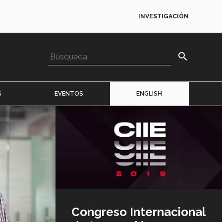
INVESTIGACIÓN
search
S
EVENTOS
ENGLISH
Imagen
o
logo
Congreso Internacional