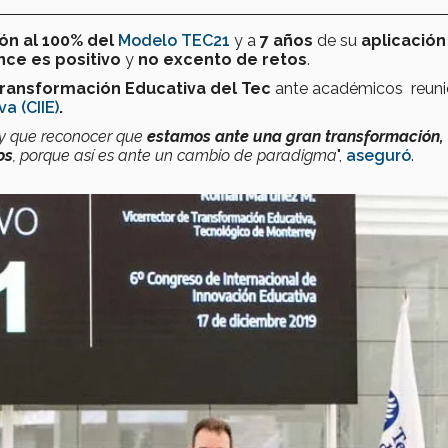
ón al 100% del
Modelo TEC21
y a
7 años
de su
aplicación
nce es positivo
y
no excento de retos
.
Transformación Educativa
del Tec
ante académicos reuni
a (CIIE)
.
ay que reconocer que
estamos ante una gran transformación,
os
, porque así es ante un cambio de paradigma
",
aseguró
.