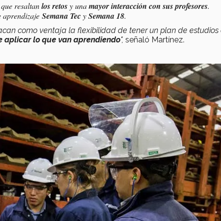
 que resaltan
los retos
y una
mayor interacción con sus profesores
.
e aprendizaje
Semana Tec
y
Semana 18
.
can como ventaja la flexibilidad de tener un plan de estudios 
e aplicar lo que van aprendiendo
",
señaló Martínez.