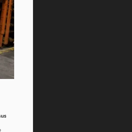
sus
e