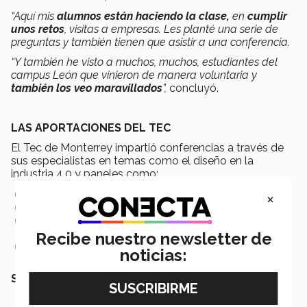
“Aquí mis
alumnos están haciendo la clase,
en
cumplir
unos retos
, visitas a empresas. Les planté una serie de
preguntas y también tienen que asistir a una conferencia.
“Y también he visto a muchos, muchos, estudiantes del
campus León que vinieron de manera voluntaria y
también los veo maravillados
”,
concluyó.
LAS APORTACIONES DEL TEC
El Tec de Monterrey impartió conferencias a través de
sus especialistas en temas como el diseño en la
industria 4.0 y paneles como:
Digitalización en la industria
×
Enabled Robotics (Robótica habilitada)
Advanced Materials & Additive Manufacturing (Materiales
avanzados y fabricación aditiva)
Recibe nuestro newsletter de
Hacia un mundo verde a través de la industria 4.0.
noticias:
SEGURAMENTE QUERRÁS LEER TAMBIÉN: