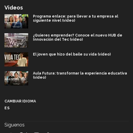
Videos
Programa enlace: para llevar a tu empresa al
siguiente nivel (video)
¿Quieres emprender? Conoce el nuevo HUB de
Innovación del Tec (video)
El joven que hizo del baile su vida (video)
Aula Futura: transformar la experiencia educativa
(video)
Más que un festival cultural: así es la magia de
VIBRART 2026 (video)
CAMBIAR IDIOMA
ES
Javier Guzmán: investigación con impacto social
(video)
Síguenos
¡México, en el top del mundial de robótica FIRST