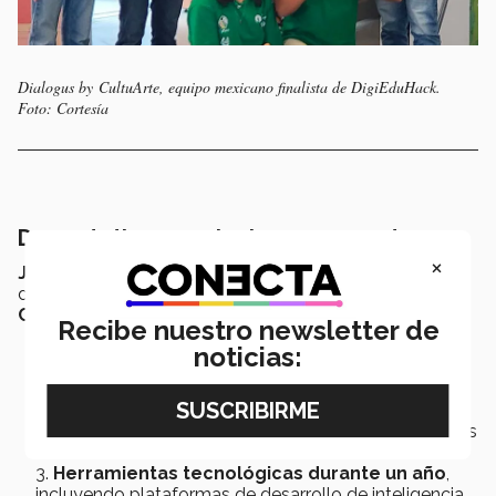
Dialogus by CultuArte, equipo mexicano finalista de DigiEduHack.
Foto: Cortesía
De prototipos a soluciones concretas
×
Jan Rehak
comenta que si logran triunfar en la final
del
DigiEduHack
, los equipos
EduMind
y
Dialogus by
Cultivarte
recibirán los siguientes beneficios:
Recibe nuestro newsletter de
Un viaje a Bruselas, Bélgica
, totalmente pagado
noticias:
por la
Comisión Europea
para asistir a la ceremonia
de premiación.
Acceso a un exclusivo club de incubación de
impacto educativo
, considerado uno de los mejores
a nivel mundial.
Herramientas tecnológicas durante un año
,
incluyendo plataformas de desarrollo de inteligencia