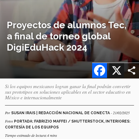
Proyectos de alumnos Tec,
a final de torneo global
DigiEduHack 2024
Facebook
X
Si los equipos mexicanos logran ganar la final podrán convertir
sus prototipos en soluciones aplicables en el sector educativo en
México e internacionalmente
Por
- 21/02/2025
SUSAN IRAIS | REDACCIÓN NACIONAL DE CONECTA
Fotos
PORTADA: FABRIZIO MAFFEI / SHUTTERSTOCK, INTERIORES:
CORTESÍA DE LOS EQUIPOS
Tiempo estimado de lectura:4 mins