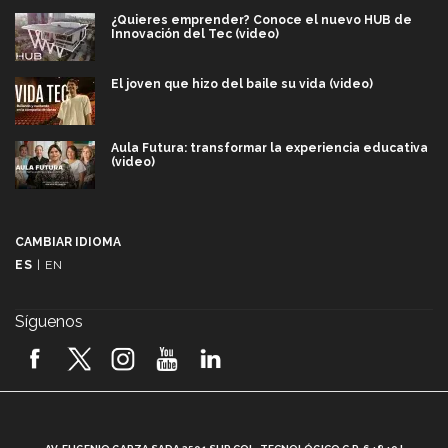
¿Quieres emprender? Conoce el nuevo HUB de
Innovación del Tec (video)
El joven que hizo del baile su vida (video)
Aula Futura: transformar la experiencia educativa
(video)
Más que un festival cultural: así es la magia de
VIBRART 2026 (video)
CAMBIAR IDIOMA
ES
|
EN
Javier Guzmán: investigación con impacto social
(video)
Síguenos
¡México, en el top del mundial de robótica FIRST
2026! (video)
Vida Tec: Pasión, disciplina y básquetbol, con Gael
Adame (video)
A