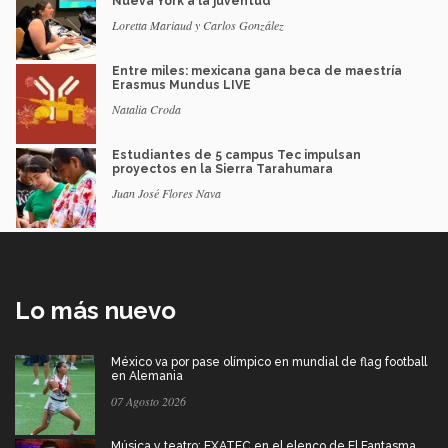
Nueva York a la juventud
Loretta Mariaud y Carlos González
Entre miles: mexicana gana beca de maestría
Erasmus Mundus LIVE
Natalia Croda
Estudiantes de 5 campus Tec impulsan
proyectos en la Sierra Tarahumara
Juan José Flores Nava
Lo más nuevo
México va por pase olímpico en mundial de flag football
en Alemania
07 Agosto 2026
Música y teatro: EXATEC en el elenco de El Fantasma