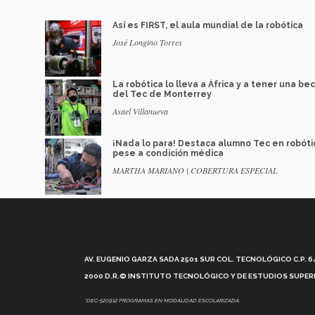
Así es FIRST, el aula mundial de la robótica
José Longino Torres
La robótica lo lleva a África y a tener una be
del Tec de Monterrey
Asael Villanueva
¡Nada lo para! Destaca alumno Tec en robóti
pese a condición médica
MARTHA MARIANO | COBERTURA ESPECIAL
AV. EUGENIO GARZA SADA 2501 SUR COL. TECNOLÓGICO C.P. 648
2000 D.R.© INSTITUTO TECNOLÓGICO Y DE ESTUDIOS SUPERI
*DEC-520912 PROGRAMAS EN MODALIDAD ESCOLARIZADA.