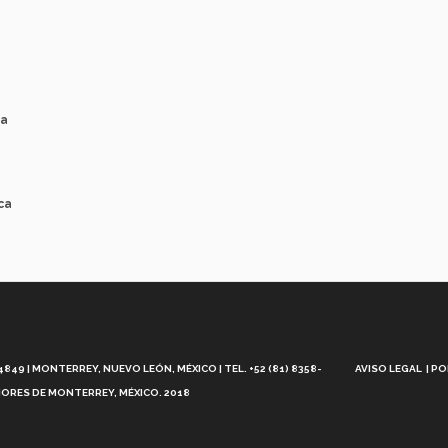
ca
ca
Aviso
Legal
49 | MONTERREY, NUEVO LEÓN, MÉXICO | TEL. +52 (81) 8358-
AVISO LEGAL
PO
ORES DE MONTERREY, MÉXICO. 2018