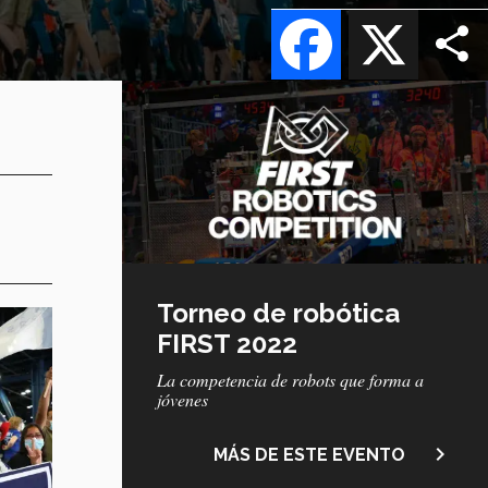
Facebook
X
Torneo de robótica
FIRST 2022
La competencia de robots que forma a
jóvenes
navigate_next
MÁS DE ESTE EVENTO