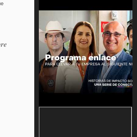
ue
bre