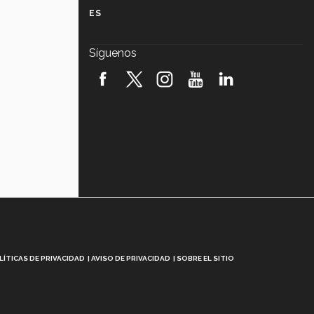
ES
Javier Guzmán: investigación con
impacto social (video)
Síguenos
¡México, en el top del mundial de
robótica FIRST 2026! (video)
Vida Tec: Pasión, disciplina y
básquetbol, con Gael Adame
(video)
¿Cómo es el Modelo Educativo
Tec? (video)
Vida Tec: Feminismo e Inteligencia
Artificial, Paola Ricaurte (video)
LÍTICAS DE PRIVACIDAD
AVISO DE PRIVACIDAD
SOBRE EL SITIO