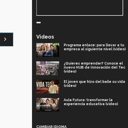
Videos
navigate_next
Programa enlace: para llevar a tu
empresa al siguiente nivel (video)
¿Quieres emprender? Conoce el
nuevo HUB de Innovación del Tec
(video)
El joven que hizo del baile su vida
(video)
Aula Futura: transformar la
experiencia educativa (video)
Más que un festival cultural: así es
la magia de VIBRART 2026 (video)
CAMBIAR IDIOMA