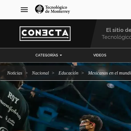
Pasar
navegación
menu
al
principal
contenido
principal
El sitio d
Tecnológic
Menu
CATEGORÍAS
VIDEOS
Comunidad
Noticias
Nacional
Educación
Mexicanos en el mundi