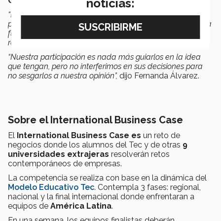
García.
noticias:
“Ellos (los estudiantes) hicieron su equipo y tenían que
poner un profesor que estuviera a cargo, entonces nuestra
función era guiarlos. Ellos recibieron el caso y tenían que
resolver todo. Nosotros estamos de apoyo.
“Nuestra participación es nada más guiarlos en la idea
que tengan, pero no interferimos en sus decisiones para
no sesgarlos a nuestra opinión”,
dijo Fernanda Álvarez.
Sobre el International Business Case
El
International Business Case es
un reto de
negocios donde los alumnos del Tec y de otras
9
universidades extrajeras
resolverán retos
contemporáneos de empresas.
La competencia se realiza con base en la dinámica del
Modelo Educativo Tec
. Contempla 3 fases: regional,
nacional y la final internacional donde enfrentaran a
equipos de
América Latina
.
En una semana, los equipos finalistas deberán