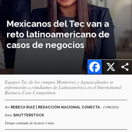
Mexicanos del Tec van a
reto latinoamericano de
casos de negocios
Facebook
X
Equipos Tec de los campus Monterrey y Aguascalientes se
enfrentarán a estudiantes de Latinoamérica en el International
Business Case Competition
Por
- 17/06/2024
REBECA RUIZ | REDACCIÓN NACIONAL CONECTA
Fotos
SHUTTERSTOCK
Tiempo estimado de lectura:3 mins