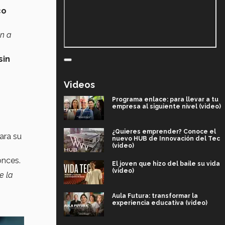
co
an a
sin
Videos
Programa enlace: para llevar a tu
empresa al siguiente nivel (video)
¿Quieres emprender? Conoce el
ara su
nuevo HUB de Innovación del Tec
(video)
onces.
El joven que hizo del baile su vida
(video)
e la
Aula Futura: transformar la
experiencia educativa (video)