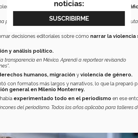
noticias:
iolentos de México, cuando
la guerra contra el narcotráfi
 portada que decía ‘Ejecutan a tres’ y terminaba con ‘Ejecut
tomar decisiones editoriales sobre cómo
narrar la violencia 
ón y análisis político.
 transparencia en México. Aprendí a reportear revisando
nes”
.
erechos humanos, migración
y
violencia de género.
ntó con formatos más largos y narrativos, lo que la preparó p
ción general en Milenio Monterrey.
 había
experimentado todo en el periodismo
en ese ent
incones del periodismo. Todos los años aplicaba para talleres d