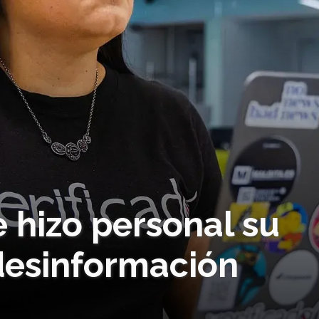
 hizo personal su
 desinformación