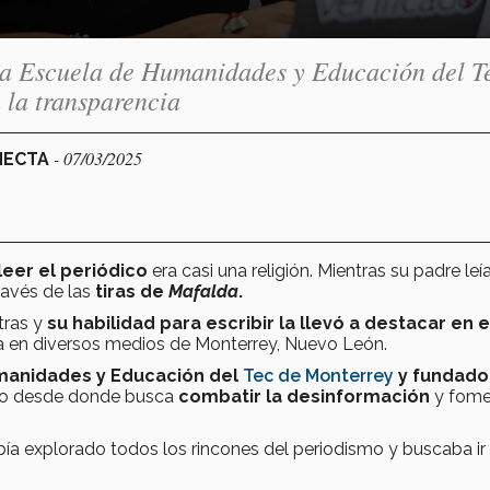
e la Escuela de Humanidades y Educación del T
la transparencia
- 07/03/2025
ONECTA
leer el periódico
era casi una religión. Mientras su padre leía
través de las
tiras de
Mafalda
.
tras y
su habilidad para escribir la llevó a destacar en e
a en diversos medios de Monterrey, Nuevo León.
umanidades y Educación del
Tec de Monterrey
y fundado
o
desde donde busca
combatir la desinformación
y fome
bía explorado todos los rincones del periodismo y buscaba i