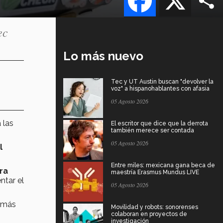
ec
Lo más nuevo
Tec y UT Austin buscan "devolver la
voz" a hispanohablantes con afasia
05 Agosto 2026
 las
El escritor que dice que la derrota
también merece ser contada
05 Agosto 2026
l
Entre miles: mexicana gana beca de
ra
maestría Erasmus Mundus LIVE
ntar el
05 Agosto 2026
r más
Movilidad y robots: sonorenses
colaboran en proyectos de
investigación