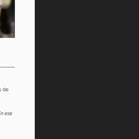
s de
En ese