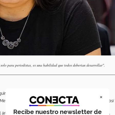
 solo para periodistas, es una habilidad que todos deberían desarrollar".​
eguir su primer empleo en el periódico
El Porvenir
.
×
Me dijeron: 'Sabes escribir, ¿puedes reportear en la calle?'. Y así
Recibe nuestro newsletter de
el área de cultura y luego como jefa de la sección policiaca.