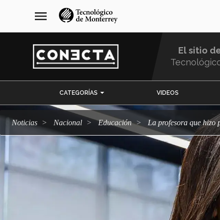
Pasar
navegación
menu
al
principal
contenido
principal
El sitio d
Tecnológic
Menu
CATEGORÍAS
VIDEOS
Comunidad
Noticias
Nacional
Educación
La profesora que hizo