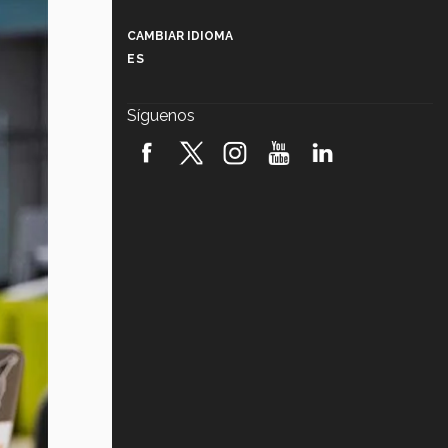
Más que un festival cultural: así es
la magia de VIBRART 2026 (video)
CAMBIAR IDIOMA
ES
Javier Guzmán: investigación con
impacto social (video)
Síguenos
¡México, en el top del mundial de
robótica FIRST 2026! (video)
Vida Tec: Pasión, disciplina y
básquetbol, con Gael Adame
(video)
¿Cómo es el Modelo Educativo
Tec? (video)
Vida Tec: Feminismo e Inteligencia
Artificial, Paola Ricaurte (video)