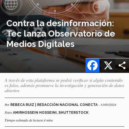
Contra la desinformación:
Tec lanza Observatorio de
Medios Digitales
Facebook
X
A través de esta plataforma se podrá verificar si algún contenido
es falso, además promueve la investigación y generación de datos
abiertos
Por
- 31/05/2024
REBECA RUIZ | REDACCIÓN NACIONAL CONECTA
Fotos
AMIRHOSSEIN HOSSEINI, SHUTTERSTOCK
Tiempo estimado de lectura:4 mins