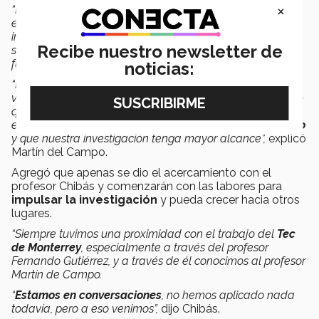
×
“Lanzamos un
observatorio de medios digitales,
pero
estamos conscientes de que estamos generando la
información, la materia prima, pero necesitamos
Recibe nuestro newsletter de
socializarla y en esa búsqueda, vimos este modelo que
fue premiado y se apega a los principios de la UNESCO.
noticias:
“Llegamos con el profesor Felipe Chibás porque vimos los
vasos comunicantes entre nuestra investigación y entre lo
que él está desarrollando alrededor del mundo, y es por
eso que decidimos invitarlo para
establecer este diálogo
y que nuestra investigación tenga mayor alcance”,
explicó
Martín del Campo.
Agregó que apenas se dio el acercamiento con el
profesor Chibás y comenzarán con las labores para
impulsar la investigación
y pueda crecer hacia otros
lugares.
“Siempre tuvimos una proximidad con el trabajo del
Tec
de Monterrey
, especialmente a través del profesor
Fernando Gutiérrez, y a través de él conocimos al profesor
Martín de Campo.
“
Estamos en conversaciones
, no hemos aplicado nada
todavía, pero a eso venimos”,
dijo Chibás.