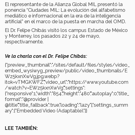
El representante de la Alianza Global MIL presentó la
ponencia “Ciudades MIL: La evolución del alfabetismo
mediático e informacional en la era de la inteligencia
artificial” en el marco de la puesta en marcha del OMD.
El Dr. Felipe Chibás visitó los campus Estado de México
y Monterrey, los pasados 22 y 24 de mayo,
respectivamente.
Ve la charla con el Dr. Felipe Chibás:
{"preview_thumbnail":"/sites/default/files/styles/video_
embed_wysiwyg_preview/public/video_thumbnails/E
Wz5kxnXwVg.jpg.webp?
itok=vTMGKWFZ","video_url":"https://www.youtube.com
/watch?v=EWz5kxnXwVg","settings":
{"responsive":1,"width":"854","height":"480","autoplay":0,"title_
format":"@provider |
@title","title_fallback":true,"loading":"lazy"},"settings_summ
ary":["Embedded Video (Adaptable)."]}
LEE TAMBIÉN: