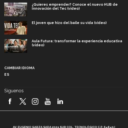
¿Quieres emprender? Conoce el nuevo HUB de
Innovación del Tec (video)
El joven que hizo del baile su vida (video)
Aula Futura: transformar la experiencia educativa
(video)
Más que un festival cultural: así es la magia de
VIBRART 2026 (video)
CAMBIAR IDIOMA
ES
Javier Guzmán: investigación con impacto social
(video)
Síguenos
¡México, en el top del mundial de robótica FIRST
2026! (video)
Vida Tec: Pasión, disciplina y básquetbol, con Gael
Adame (video)
A
AV. EUGENIO GARZA SADA 2501 SUR COL. TECNOLÓGICO C.P. 64849 |