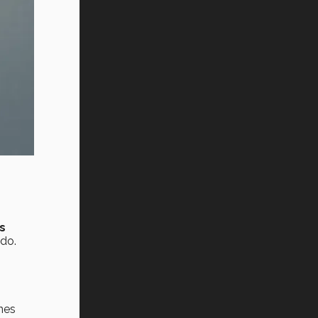
s
do.
nes