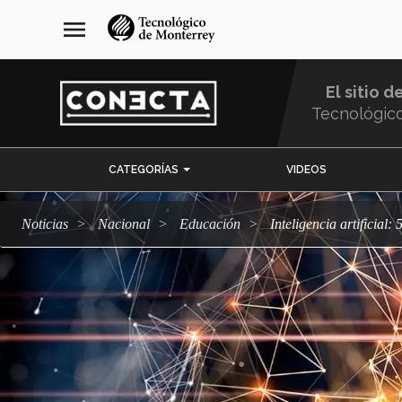
Pasar
navegación
menu
al
principal
contenido
principal
El sitio d
Tecnológic
Menu
CATEGORÍAS
VIDEOS
Comunidad
Noticias
Nacional
Educación
Inteligencia artificial