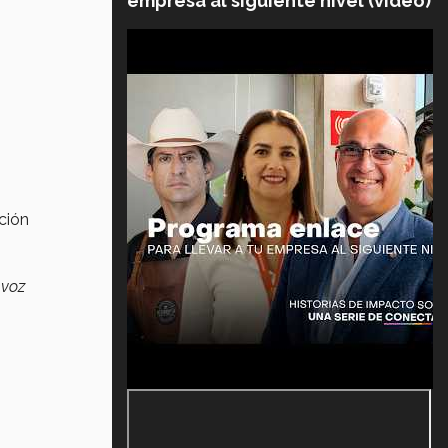
empresa al siguiente nivel (video)
ción
 voz