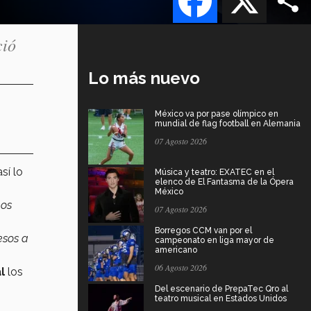
ció
Lo más nuevo
México va por pase olímpico en
mundial de flag football en Alemania
07 Agosto 2026
sí lo
Música y teatro: EXATEC en el
elenco de El Fantasma de la Ópera
México
nos
07 Agosto 2026
Borregos CCM van por el
esos a
campeonato en liga mayor de
americano
06 Agosto 2026
al
los
Del escenario de PrepaTec Qro al
teatro musical en Estados Unidos