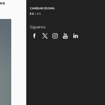
Más que un festival cultural: así es
ara
la magia de VIBRART 2026 (video)
CAMBIAR IDIOMA
ES
|
EN
Javier Guzmán: investigación con
impacto social (video)
Síguenos
¡México, en el top del mundial de
robótica FIRST 2026! (video)
Vida Tec: Pasión, disciplina y
básquetbol, con Gael Adame
(video)
¿Cómo es el Modelo Educativo
Tec? (video)
Vida Tec: Feminismo e Inteligencia
Artificial, Paola Ricaurte (video)