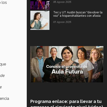
06 Agosto 2026
 los
Tec y UT Austin buscan "devolver la
voz" a hispanohablantes con afasia
05 Agosto 2026
que
 de
se
gencia
Programa enlace: para llevar a tu