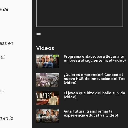
e de
reas en
Videos
 el
Programa enlace: para llevar a tu
empresa al siguiente nivel (video)
¿Quieres emprender? Conoce el
nuevo HUB de Innovación del Tec
(video)
os
El joven que hizo del baile su vida
(video)
Aula Futura: transformar la
experiencia educativa (video)
n en la