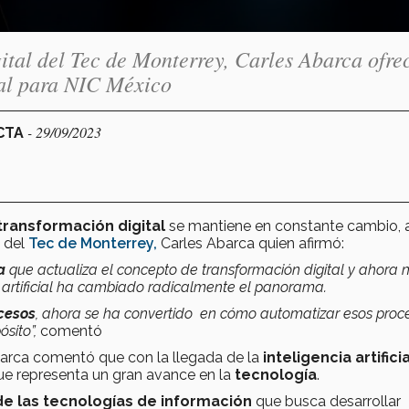
ital del Tec de Monterrey, Carles Abarca ofre
cial para NIC México
- 29/09/2023
ECTA
transformación digital
se mantiene en constante cambio, a
l del
Tec de Monterrey,
Carles Abarca quien afirmó:
a
que actualiza el concepto de transformación digital y ahora 
 artificial ha cambiado radicalmente el panorama.
ocesos
, ahora se ha convertido en cómo automatizar esos proc
sito”,
comentó
barca comentó que con la llegada de la
inteligencia artifici
que representa un gran avance en la
tecnología
.
e las tecnologías de información
que busca desarrollar