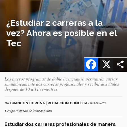
¿Estudiar 2 carreras a la
vez? Ahora es posible en el
Tec
Facebook
X
Los nuevos programas de doble licenciatura permitirán cursar
simultáneamente dos carreras profesionales y recibir dos títulos
después de 10 u 11 semestres
Por
- 02/09/2020
BRANDON CORONA | REDACCIÓN CONECTA
Tiempo estimado de lectura:4 mins
Estudiar dos carreras profesionales de manera