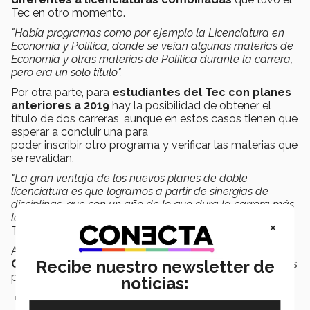
Tec en otro momento.
"Había programas como por ejemplo la Licenciatura en
Economía y Política, donde se veían algunas materias de
Economía y otras materias de Política durante la carrera,
pero era un solo título".
Por otra parte, para
estudiantes del Tec con
planes
anteriores a 2019
hay la posibilidad de obtener el
título de dos carreras, aunque en estos casos tienen que
esperar a concluir una para
poder inscribir otro programa y verificar las materias que
se revalidan.
"La gran ventaja de los nuevos planes de doble
licenciatura es que logramos a partir de sinergias de
disciplinas, que con un año de lo que dura la carrera más
larga,
salgas del Tec con 2 títulos diferentes
"
, reiteró
×
Toro.
Algunas de las tareas que implicó para la
Escuela de
Recibe nuestro newsletter de
Ciencias Sociales y Gobierno
el diseño de los nuevos
programas fueron:
noticias:
Aprovechar las
entradas comunes del Modelo Tec21
.