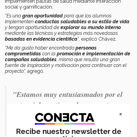
implementen pautas de salud
mediante interacción
social y gamificación.
"
Es una
gran oportunidad
para que los alumnos
implementen
conductas saludables a su estilo de vida
y tengan oportunidad de
explorar su mundo interno
mediante las técnicas y estrategias más novedosas
basadas en evidencia científica
"
, explicó Chávez.
"
Me da gusto haber encontrado
personas
comprometidas
con la
promoción e implementación de
campañas saludables
, mismo que resulta una gran
fuente de inspiración y motivación para continuar con el
proyecto",
agregó.
"Estamos muy entusiasmados por el
potencial que tienen los proyectos
×
seleccionados".- Luis Omar Peña,
líder en el Instituto para el Futuro de
Recibe nuestro newsletter de
la Educación.