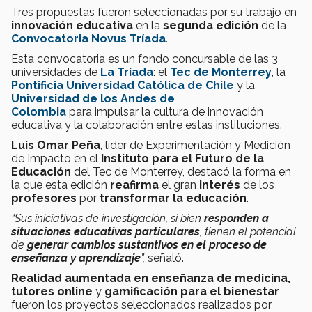
Tres propuestas fueron seleccionadas por su trabajo en
innovación educativa
en la
segunda edición
de la
Convocatoria Novus Tríada
.
Esta convocatoria es un fondo concursable de las 3
universidades de
La Tríada
: el
Tec de Monterrey
, la
Pontificia Universidad Católica de Chile
y la
Universidad de los Andes de
Colombia
para impulsar la cultura de innovación
educativa y la colaboración entre estas instituciones.
Luis Omar Peña
,
líder de Experimentación y Medición
de Impacto en el
Instituto para el Futuro de la
Educación
del Tec de Monterrey, destacó la forma en
la que esta edición
reafirma
el gran
interés
de los
profesores
por
transformar la educación
.
“Sus iniciativas de investigación, si bien
responden a
situaciones educativas particulares
, tienen el potencial
de
generar cambios sustantivos en el proceso de
enseñanza y aprendizaje
”,
señaló.
Realidad aumentada en enseñanza de medicina,
tutores online
y
gamificación para el bienestar
fueron los proyectos seleccionados realizados por