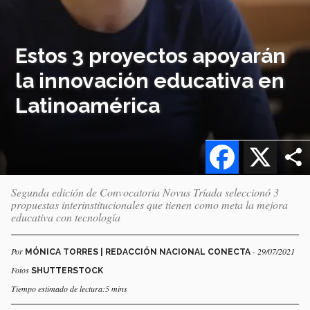
Estos 3 proyectos apoyarán
la innovación educativa en
Latinoamérica
Facebook
X
Segunda edición de Convocatoria Novus Tríada seleccionó 3
propuestas interinstitucionales que tienen como meta la mejora
educativa con tecnología
Por
- 29/07/2021
MÓNICA TORRES | REDACCIÓN NACIONAL CONECTA
Fotos
SHUTTERSTOCK
Tiempo estimado de lectura:5 mins