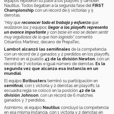
equipos repitieron su pase a los playoffs y también
Nautilus. Todos llegaban a la segunda fase del
FIRST
Championship
con un récord de 5 victorias y 5
derrotas.
“Hay que
reconocer todo el trabajo y esfuerzo
que
realizaron los 3 equipos;
llegar a los playoffs representa
un avance importante
y con base en eso se deben sentir
muy orgullosos de lo que han logrado”,
comentó
Crisantos Martínez, decano de PrepaTec.
Lambot alcanzó las semifinales
de la competencia
con un récord de 2 ganados y 2 perdidos en los playoffs.
Terminó en el puesto
43 de la división Newton
, con un
récord de 7 victorias e igual número de derrotas.
Es la
segunda vez que alcanza esa instancia en un
mundial
.
El equipo
Botbusters
terminó su participación en
semifinal
, con 1 victoria y 2 derrotas en playoffs; la
escuadra regia se colocó en la posición
42 de la
división Johnson
, con un récord de 6 matches
ganados y 7 perdidos.
Asimismo, el equipo
Nautilus
concluyó la competencia
en esa misma instancia, con 1 victoria y 2 derrotas en