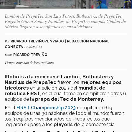
Lambot de PrepaTec San Luis Potosí, Botbusters, de PrepaTec
Eugenio Garza Sada y Nautilus, de PrepaTec campus Ciudad de
México llegaron a semifinales en sus divisiones
Por
RICARDO TREVIÑO/ENVIADO | REDACCIÓN NACIONAL
- 22/04/2023
CONECTA
Fotos
RICARDO TREVIÑO
Tiempo estimado de lectura:6 mins
¡Robots a la mexicana! Lambot, Botbusters y
Nautilus de PrepaTec
fueron los
mejores equipos
tricolores
en la edición 2023 del
mundial de
robótica FIRST
, en el cual también compitieron otros 6
equipos de la
prepa del Tec de Monterrey
.
En el
FIRST Championship 2023
compitieron 619
equipos de unas 30 naciones de todo el mundo; fueron
los 3 equipos mencionados de PrepaTec los que
lograron su pase a los
playoffs
de la competencia.