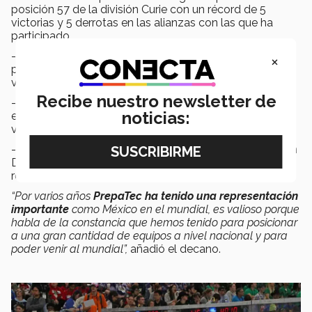
posición 57 de la división Curie con un récord de 5
victorias y 5 derrotas en las alianzas con las que ha
participado.
-
Stingbots
de PrepaTec Santa Anita terminó en la
×
posición 65 de la división Galileo con un récord de 4
victorias y 6 derrotas.
Recibe nuestro newsletter de
-
High Altitude Robotics
de PrepaTec Toluca resultó
noticias:
en la posición 72 de la división Daly con un récord de 1
victoria y 8 derrotas.
-
Balam
de PrepaTec Esmeralda, participó en la división
Daly, donde quedó en el lugar 76 del ranking, con un
récord de 4 matches ganados y 6 perdidos.
“Por varios años
PrepaTec ha tenido una representación
importante
como México en el mundial, es valioso porque
habla de la constancia que hemos tenido para posicionar
a una gran cantidad de equipos a nivel nacional y para
poder venir al mundial”,
añadió el decano.