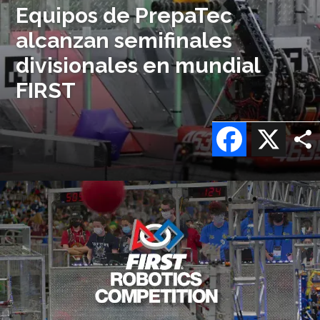
Equipos de PrepaTec
alcanzan semifinales
divisionales en mundial
FIRST
Facebook
X
Imagen
o
logo