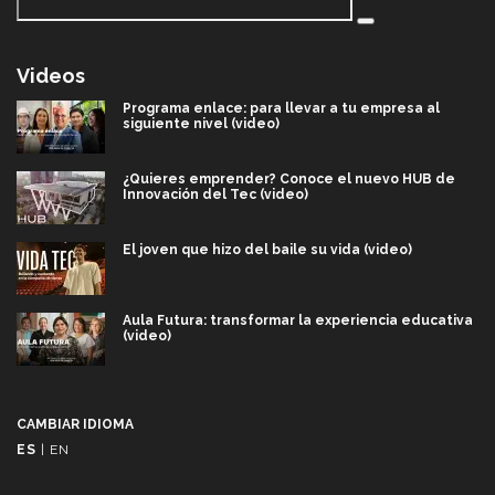
Videos
Programa enlace: para llevar a tu empresa al
siguiente nivel (video)
¿Quieres emprender? Conoce el nuevo HUB de
Innovación del Tec (video)
El joven que hizo del baile su vida (video)
Aula Futura: transformar la experiencia educativa
(video)
Más que un festival cultural: así es la magia de
VIBRART 2026 (video)
CAMBIAR IDIOMA
ES
|
EN
Javier Guzmán: investigación con impacto social
(video)