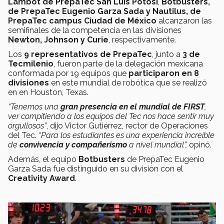
Lambot de PrepaTec San Luis Potosí
,
Botbusters,
de PrepaTec Eugenio Garza Sada y Nautilus, de
PrepaTec campus Ciudad de México
alcanzaron las
semifinales de la competencia en las divisiones
Newton, Johnson y Curie
, respectivamente.
Los
9 representativos de PrepaTec
, junto a
3 de
Tecmilenio
, fueron parte de la delegación mexicana
conformada por 19 equipos que
participaron en 8
divisiones
en este mundial de robótica que se realizó
en en Houston, Texas.
“Tenemos una
gran presencia en el mundial de FIRST
,
ver compitiendo a los equipos del Tec nos hace sentir muy
orgullosos”
, dijo Victor Gutiérrez, rector de Operaciones
del Tec.
“Para los estudiantes es una experiencia increíble
de
convivencia y compañerismo
a nivel mundial”,
opinó.
Además, el equipo
Botbusters
de PrepaTec Eugenio
Garza Sada fue distinguido en su división con el
Creativity Award
.