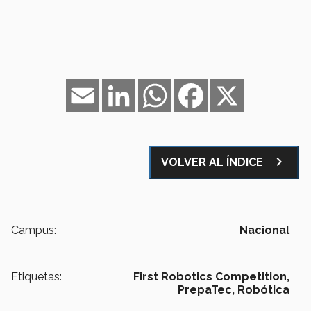
Email
LinkedIn
WhatsApp
Facebook
X
navigate_next
VOLVER AL ÍNDICE
Campus:
Nacional
Etiquetas:
First Robotics Competition,
PrepaTec,
Robótica