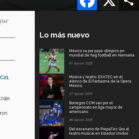
que
Lo más nuevo
México va por pase olímpico en
mundial de flag football en Alemania
07 Agosto 2026
EC21
,
Música y teatro: EXATEC en el
elenco de El Fantasma de la Ópera
Mexico
e
07 Agosto 2026
izaje
Borregos CCM van por el
campeonato en liga mayor de
americano
aron
06 Agosto 2026
Del escenario de PrepaTec Qro al
teatro musical en Estados Unidos