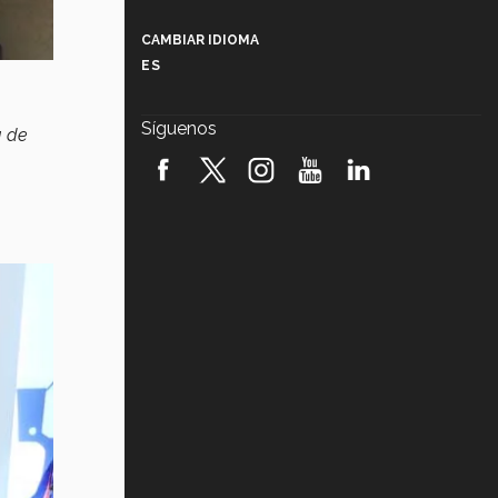
Más que un festival cultural: así es
la magia de VIBRART 2026 (video)
CAMBIAR IDIOMA
ES
Javier Guzmán: investigación con
impacto social (video)
Síguenos
a de
¡México, en el top del mundial de
robótica FIRST 2026! (video)
Vida Tec: Pasión, disciplina y
básquetbol, con Gael Adame
(video)
¿Cómo es el Modelo Educativo
Tec? (video)
Vida Tec: Feminismo e Inteligencia
Artificial, Paola Ricaurte (video)