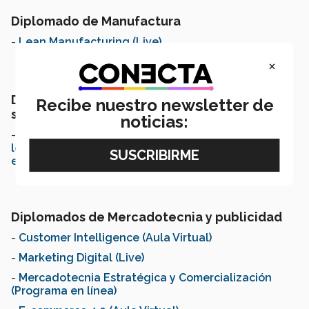
Diplomado de Manufactura
-
Lean Manufacturing (Live)
×
Diplomado de Medio ambiente y
Recibe nuestro newsletter de
sustentabilidad
noticias:
-
Crecimiento Urbano, Retos y Soluciones: cómo
lograr el uso sostenible del suelo urbano (Programa
en Línea)
Diplomados de Mercadotecnia y publicidad
-
Customer Intelligence (Aula Virtual)
-
Marketing Digital (Live)
-
Mercadotecnia Estratégica y Comercialización
(Programa en línea)