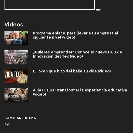
Videos
Programa enlace: para llevar a tu empresa al
siguiente nivel (video)
¿Quieres emprender? Conoce el nuevo HUB de
Innovación del Tec (video)
El joven que hizo del baile su vida (video)
Aula Futura: transformar la experiencia educativa
(video)
Más que un festival cultural: así es la magia de
VIBRART 2026 (video)
CAMBIAR IDIOMA
ES
Javier Guzmán: investigación con impacto social
(video)