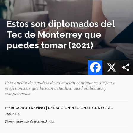
Estos son diplomados del
Tec de Monterrey que
puedes tomar (2021)
Facebook
X
Esta opción de estudios de educación continua se dirigen a
profesionistas que buscan actualizar sus habilidades y
competencias
Por
-
RICARDO TREVIÑO | REDACCIÓN NACIONAL CONECTA
21/05/2021
Tiempo estimado de lectura:5 mins