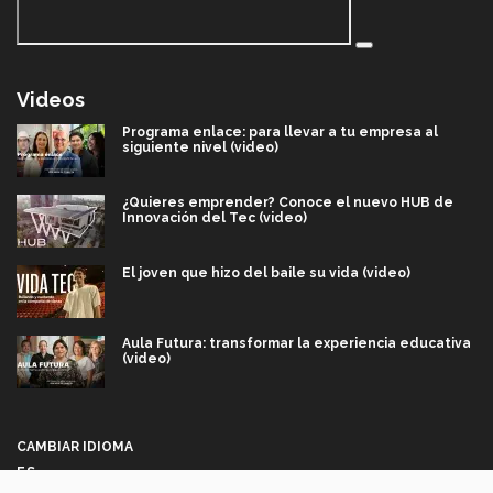
Videos
Programa enlace: para llevar a tu empresa al
siguiente nivel (video)
¿Quieres emprender? Conoce el nuevo HUB de
Innovación del Tec (video)
El joven que hizo del baile su vida (video)
Aula Futura: transformar la experiencia educativa
(video)
Más que un festival cultural: así es la magia de
VIBRART 2026 (video)
CAMBIAR IDIOMA
ES
Javier Guzmán: investigación con impacto social