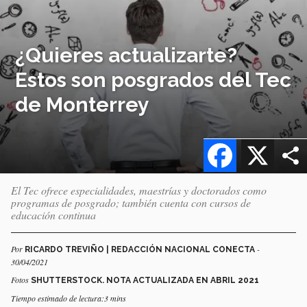
¿Quieres actualizarte?
Estos son posgrados del Tec
de Monterrey
Facebook
X
El Tec ofrece especialidades, maestrías y doctorados como
programas de posgrado; también cuenta con cursos de
educación continua
Por
-
RICARDO TREVIÑO | REDACCIÓN NACIONAL CONECTA
30/04/2021
Fotos
SHUTTERSTOCK. NOTA ACTUALIZADA EN ABRIL 2021
Tiempo estimado de lectura:3 mins