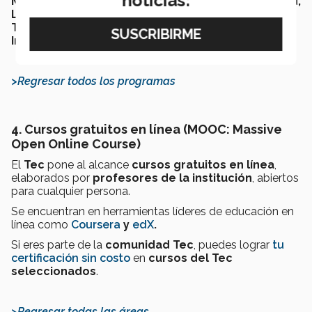
noticias:
Management, Capital Humano, Procesos y Calidad,
Logística y Cadena de Suministro, Sistemas y
Tecnologías de Información, y Gestión en la
Industria Farmacéutica y Salud
, entre otros.
>Regresar todos los programas
4. Cursos gratuitos en línea (MOOC:
Massive
Open Online Course
)
El
Tec
pone al alcance
cursos gratuitos en línea
,
elaborados por
profesores de la institución
, abiertos
para cualquier persona.
Se encuentran en herramientas líderes de educación en
línea como
Coursera
y
edX
.
Si eres parte de la
comunidad Tec
, puedes lograr
tu
certificación sin costo
en
cursos del Tec
seleccionados
.
>Regresar todas las áreas.