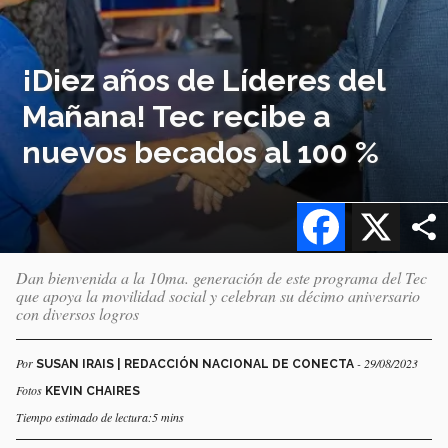
¡Diez años de Líderes del
Mañana! Tec recibe a
nuevos becados al 100 %
Facebook
X
Dan bienvenida a la 10ma. generación de este programa del Tec
que apoya la movilidad social y celebran su décimo aniversario
con diversos logros
Por
- 29/08/2023
SUSAN IRAIS | REDACCIÓN NACIONAL DE CONECTA
Fotos
KEVIN CHAIRES
Tiempo estimado de lectura:5 mins