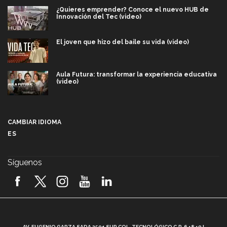
¿Quieres emprender? Conoce el nuevo HUB de
Innovación del Tec (video)
El joven que hizo del baile su vida (video)
Aula Futura: transformar la experiencia educativa
(video)
Más que un festival cultural: así es la magia de
VIBRART 2026 (video)
CAMBIAR IDIOMA
ES
Javier Guzmán: investigación con impacto social
(video)
Síguenos
¡México, en el top del mundial de robótica FIRST
2026! (video)
Vida Tec: Pasión, disciplina y básquetbol, con Gael
Adame (video)
A
AV. EUGENIO GARZA SADA 2501 SUR COL. TECNOLÓGICO C.P. 64849 |