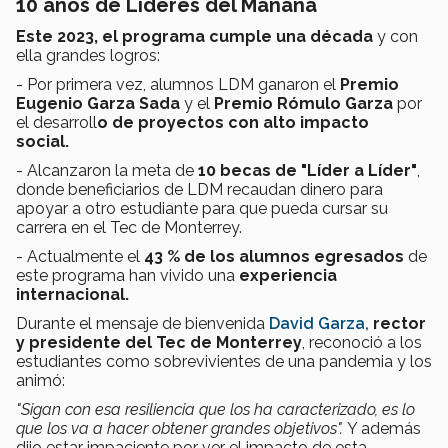
10 años de Líderes del Mañana
Este 2023, el programa cumple una década
y con
ella grandes logros:
- Por primera vez, alumnos LDM ganaron el
Premio
Eugenio Garza Sada
y el
Premio Rómulo Garza
por
el desarroll
o de proyectos con alto impacto
social.
- Alcanzaron la meta de
10 becas de "Líder a Líder"
,
donde beneficiarios de LDM recaudan dinero para
apoyar a otro estudiante para que pueda cursar su
carrera en el Tec de Monterrey.
- Actualmente el
43 % de los alumnos egresados
de
este programa han vivido una
experiencia
internacional.
Durante el mensaje de bienvenida
David Garza,
rector
y presidente del Tec de Monterrey
, reconoció a los
estudiantes como sobrevivientes de una pandemia y los
animó:
"Sigan con esa resiliencia que los ha caracterizado, es lo
que los va a hacer obtener grandes objetivos".
Y además
dijo estar impaciente por ver el impacto de esta