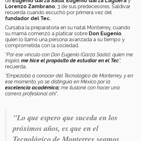
de
Eugenio Garza Sada
,
Eugenio Garza Lagüera
y
Lorenzo Zambrano
, 3 de sus predecesores, Saldívar
recuerda cuando escuchó por primera vez del
fundador del Tec.
Cursaba la preparatoria en su natal Monterrey, cuando
su mamá comenzó a platicar sobre
Don Eugenio
,
quien lo llamó una persona avanzada a su tiempo y
comprometida con la sociedad.
“Por ese vínculo con Don Eugenio (Garza Sada), quien me
inspiró,
me hice el propósito de estudiar en el Tec
”,
recuerda.
“Empezaba a conocer del Tecnológico de Monterrey, y en
ese momento, ya se distinguía en México por la
excelencia académica;
me ilusioné con hacer una
carrera profesional ahí”
.
"Lo que espero que suceda en los
próximos años, es que en el
Tecnológico de Monterrey seamos