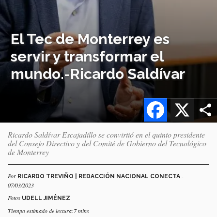
El Tec de Monterrey es
servir y transformar el
mundo.-Ricardo Saldívar
Facebook
X
Ricardo Saldívar Escajadillo se convirtió en el quinto presidente
del Consejo Directivo y del Comité de Gobierno del Tecnológico
de Monterrey
Por
-
RICARDO TREVIÑO | REDACCIÓN NACIONAL CONECTA
07/03/2023
Fotos
UDELL JIMÉNEZ
Tiempo estimado de lectura:7 mins