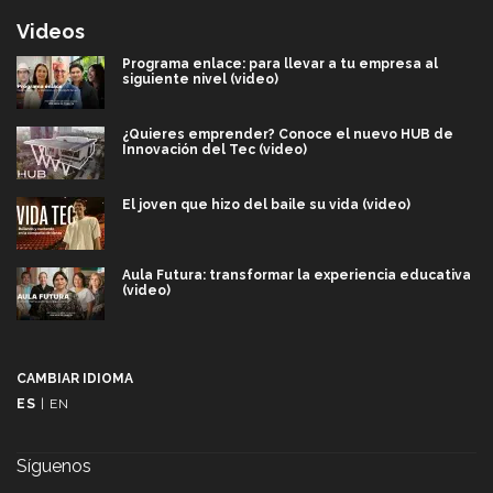
Videos
Programa enlace: para llevar a tu empresa al
siguiente nivel (video)
¿Quieres emprender? Conoce el nuevo HUB de
Innovación del Tec (video)
El joven que hizo del baile su vida (video)
Aula Futura: transformar la experiencia educativa
(video)
Más que un festival cultural: así es la magia de
VIBRART 2026 (video)
CAMBIAR IDIOMA
ES
|
EN
Javier Guzmán: investigación con impacto social
(video)
Síguenos
¡México, en el top del mundial de robótica FIRST