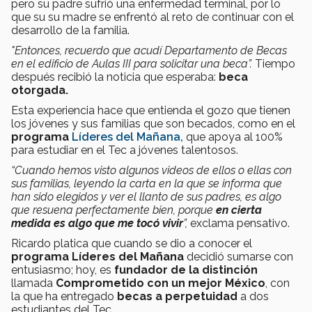
pero su padre sufrió una enfermedad terminal, por lo
que su su madre se enfrentó al reto de continuar con el
desarrollo de la familia.
"Entonces, recuerdo que acudí Departamento de Becas
en el edificio de Aulas III para solicitar una beca”.
Tiempo
después recibió la noticia que esperaba:
beca
otorgada.
Esta experiencia hace que entienda el gozo que tienen
los jóvenes y sus familias que son becados, como en el
programa
Líderes del Mañana
,
que apoya al 100%
para estudiar en el Tec a jóvenes talentosos.
“Cuando hemos visto algunos videos de ellos o ellas con
sus familias, leyendo la carta en la que se informa que
han sido elegidos y ver el llanto de sus padres, es algo
que resuena perfectamente bien, porque
en cierta
medida es algo que me tocó vivir
”,
exclama pensativo.
Ricardo platica que cuando se dio a conocer el
programa Líderes del Mañana
decidió sumarse con
entusiasmo; hoy, es
fundador de la distinción
llamada
Comprometido con un mejor México
, con
la que ha entregado
becas a perpetuidad
a dos
estudiantes del Tec.