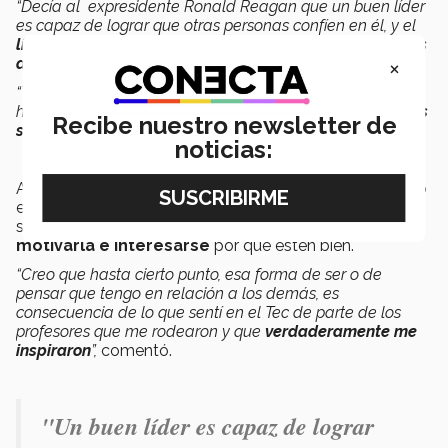
“Decía al expresidente Ronald Reagan que un buen líder
es capaz de lograr que otras personas confíen en él, y el
líder extraordinario logra que los demás sean capaces
×
de creer en sí mismos.
“Toda mi vida he estado rodeado de gente que, con
humildad, me ayudó a crecer; entonces,
mi aspiración es
Recibe nuestro newsletter de
ser un líder extraordinario
”.
noticias:
Así, a lo largo de sus facetas en posiciones de liderazgo
en la iniciativa privada o en la educación, señala que su
sello personal ha sido estar con la gente, e
scucharla,
motivarla e interesarse
por que estén bien.
“Creo que hasta cierto punto, esa forma de ser o de
pensar que tengo en relación a los demás, es
consecuencia de lo que sentí en el Tec de parte de los
profesores que me rodearon y que
verdaderamente me
inspiraron
”,
comentó.
"Un buen líder es capaz de lograr