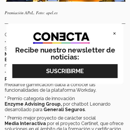
Premiación APeL. Foto: apel.es
×
Otros ganadores fueron:
* Premio categoría Administración Pública y Agentes
Recibe nuestro newsletter de
Sociales:
Mando de Adiestramiento y Doctrina (MADOC) del
noticias:
Ejército de Tierra
por sus cursos de inglés online a
miles de alumnos.
* Premio en el sector corporativo
Repsol
por el proyecto AROUND WORKDAY, que
mediante gamificación daba a conocer las
funcionalidades de la plataforma Workday.
* Premio categoría de innovación
Enzyme Advising Group,
por chatbot Leonardo
desarrollado para
Generali Seguros
.
* Premio mejor proyecto de carácter social
Media Interactiva
por el proyecto Certinet, que ofrece
soluciones en el ámbito de la formación y certificación