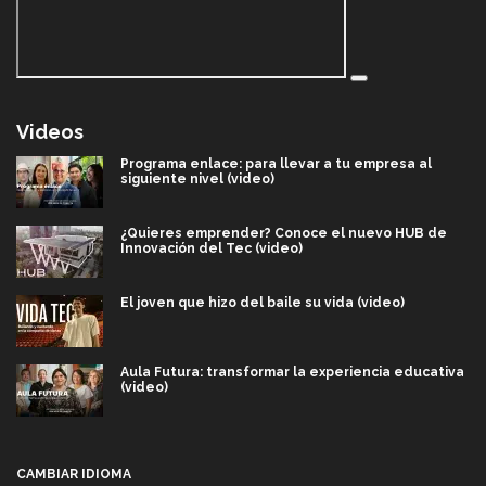
Videos
Programa enlace: para llevar a tu empresa al
siguiente nivel (video)
¿Quieres emprender? Conoce el nuevo HUB de
Innovación del Tec (video)
El joven que hizo del baile su vida (video)
Aula Futura: transformar la experiencia educativa
(video)
Más que un festival cultural: así es la magia de
VIBRART 2026 (video)
CAMBIAR IDIOMA