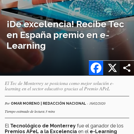
¡De excelencia! Recibe Tec
en España premio en e-
Learning
Facebook
X
El Tec de Monterrey se posiciona como mejor solución e-
learning en el sector educativo gracias al Premio APeL
Por
- 16/02/2020
OMAR MORENO | REDACCIÓN NACIONAL
Tiempo estimado de lectura:3 mins
El
Tecnológico de Monterrey
fue el ganador de los
Premios APeL a la Excelencia
en el
e-Learning