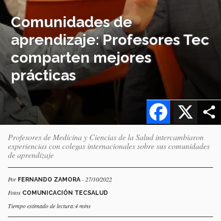
Comunidades de
aprendizaje: Profesores Tec
comparten mejores
prácticas
Facebook
X
Profesores de Medicina y Ciencias de la Salud intercambiaron
experiencias con colegas internacionales sobre sus comunidades
de aprendizaje
Por
- 27/10/2022
FERNANDO ZAMORA
Fotos
COMUNICACIÓN TECSALUD
Tiempo estimado de lectura:4 mins