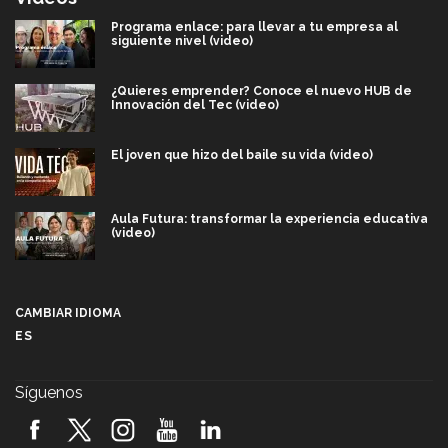
Programa enlace: para llevar a tu empresa al
siguiente nivel (video)
¿Quieres emprender? Conoce el nuevo HUB de
Innovación del Tec (video)
El joven que hizo del baile su vida (video)
Aula Futura: transformar la experiencia educativa
(video)
Más que un festival cultural: así es la magia de
VIBRART 2026 (video)
CAMBIAR IDIOMA
ES
Javier Guzmán: investigación con impacto social
(video)
Síguenos
¡México, en el top del mundial de robótica FIRST
2026! (video)