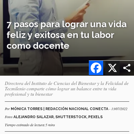
7 pasos para lograr una vida
feliz y exitosa en tu labor
como docente
Facebook
X
Directora del Instituto de Ciencias del Bienestar y la Felicidad de
Tecmilenio comparte cómo lograr un balance entre tu vida
profesional y tu bienestar
Por
- 13/07/2022
MÓNICA TORRES | REDACCIÓN NACIONAL CONECTA
Fotos
ALEJANDRO SALAZAR, SHUTTERSTOCK, PEXELS
Tiempo estimado de lectura:5 mins