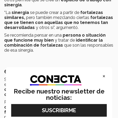
sinergia
.
“La
sinergia
se puede crear a partir de
fortalezas
similares,
pero también mezclando ciertas
fortalezas
que se tienen con aquellas que no tenemos tan
desarrolladas
y otros sí”, argumentó.
Se recomienda pensar en una
persona o situación
que funcione muy bien
y tratar de
identificar la
combinación de fortalezas
que son las responsables
de esa sinergia.
6. Aprende de quien piensa distinto
×
Si bien la
sinergia es importante
, el modelo que
explica la experta muestra que las
situaciones de
conflicto
también pueden ser
oportunidades de
Recibe nuestro newsletter de
crecimiento
.
noticias:
Para ello, se aconseja
pensar en una persona con la
que se tiene un conflicto
, observarlo desde
sus
fortalezas
y desde
las propias
y preguntarse: ¿cómo
podría
traer una fortaleza diferente
a la acción?