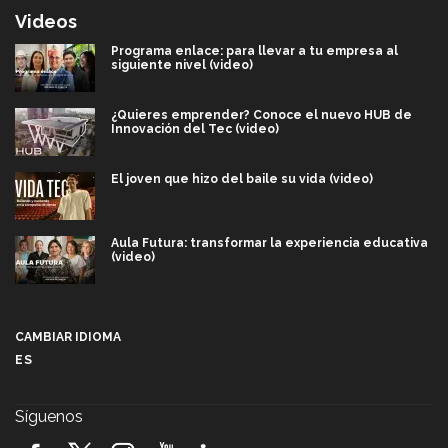
Videos
Programa enlace: para llevar a tu empresa al
siguiente nivel (video)
¿Quieres emprender? Conoce el nuevo HUB de
Innovación del Tec (video)
El joven que hizo del baile su vida (video)
Aula Futura: transformar la experiencia educativa
(video)
Más que un festival cultural: así es la magia de
VIBRART 2026 (video)
CAMBIAR IDIOMA
ES
Javier Guzmán: investigación con impacto social
(video)
Síguenos
¡México, en el top del mundial de robótica FIRST