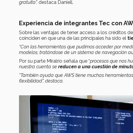
gratuita
”,
destaca Daniell.
Experiencia de integrantes Tec con A
Sobre las ventajas de tener acceso a los créditos d
coinciden en que una de las principales ha sido el
ti
“Con las herramientas que pudimos acceder por medi
modelos, tratándose de un sistema de navegación a
Por su parte Miralrío señala que “
p
rocesos que nos h
nuestra cuenta se
reducen a una cuestión de minut
"T
ambién ayuda que AWS tiene muchas herramienta
flexibilidad”, destaca.