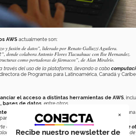
tos AWS
actualmente son:
 y fusión de datos", liderado por Renato Galluzzi Aguilera.
2”, donde colabora Antonio Flores Tlacuahuac con Ilse Hernandez.
ructuras como portadoras de fármacos”, de Alan Miralrío.
a través del uso de la plataforma, llevando a cabo
computaci
 directora de
Programas para Latinoamérica, Canadá y Caribe
nanciar el acceso a distintas herramientas de AWS
, incl
, bases de datos
, entre otros.
nte a un apoyo económico,
sino que también proveen una
×
rtido para los investigadores participantes.
parte de computación, pero también tienen
acceso a la red de o
Recibe nuestro newsletter de
l valor de este programa que no es simplemente computación d