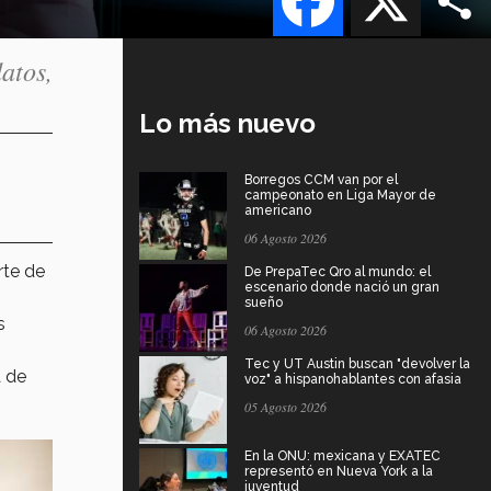
atos,
Lo más nuevo
Borregos CCM van por el
campeonato en Liga Mayor de
americano
06 Agosto 2026
rte de
De PrepaTec Qro al mundo: el
escenario donde nació un gran
sueño
s
06 Agosto 2026
Tec y UT Austin buscan "devolver la
a de
voz" a hispanohablantes con afasia
05 Agosto 2026
En la ONU: mexicana y EXATEC
representó en Nueva York a la
juventud