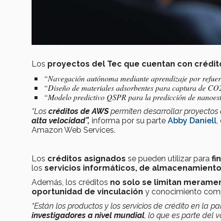
Los
proyectos del Tec que cuentan con crédi
“Navegación autónoma mediante aprendizaje por refuerzo
“Diseño de materiales adsorbentes para captura de CO
“Modelo predictivo QSPR para la predicción de nanoest
“Los
créditos de AWS
permiten desarrollar proyectos 
alta velocidad”,
informa por su parte
Abby Daniell
,
Amazon Web Services.
Los
créditos asignados
se pueden utilizar para
fi
los
servicios informáticos, de almacenamiento
Además, los créditos
no solo se limitan merame
oportunidad de vinculación
y conocimiento compa
“Están los productos y los servicios de crédito en la 
investigadores a nivel mundia
l
, lo que es parte de