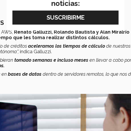
noticias:
WS
e AWS,
Renato Galluzzi, Rolando Bautista y Alan Miralrío
empo que les toma realizar distintos cálculos.
o de créditos
a
celeramos los tiempos de cálculo
de nuestros
utónoma”,
indica Galluzzi.
ubieran
tomado semanas e incluso meses
en llevar a cabo po
os.
s en
bases de datos
dentro de servidores remotos, lo que nos