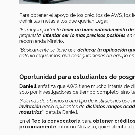
Para obtener el apoyo de los créditos de AWS, los l
definir las metas a los que querían llegar.
“Es muy importante
tener un buen entendimiento de l
propuesta,
intentar ser lo más precisos posibles
en c
recomienda Miralrío.
“Básicamente se tiene que
delinear la aplicación qu
cálculo requerimos, qué configuraciones de equipo en 
Oportunidad para estudiantes de posg
Daniell
enfatiza que AWS tiene mucho interés de di
solo por investigadores de tiempo completo, sino 
“Además de abrirnos a otro tipo de instituciones que
invitación
hacia aplicantes de
distintos rangos aca
maestrías
"
, detalla Daniell.
En el
Tec la convocatoria
para
obtener crédito
próximamente
, informó Nolazco, quien
alienta a 