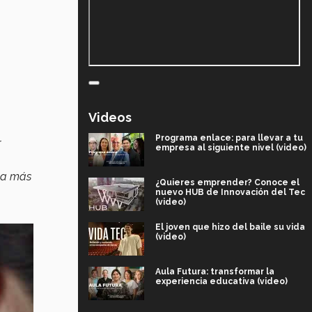
Videos
Programa enlace: para llevar a tu
r
empresa al siguiente nivel (video)
 da más
¿Quieres emprender? Conoce el
nuevo HUB de Innovación del Tec
(video)
El joven que hizo del baile su vida
(video)
Aula Futura: transformar la
experiencia educativa (video)