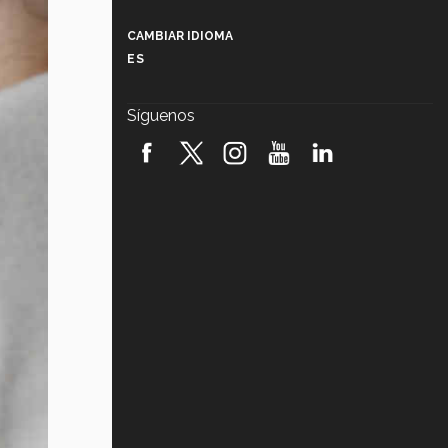
Más que un festival cultural: así es
la magia de VIBRART 2026 (video)
CAMBIAR IDIOMA
ES
Javier Guzmán: investigación con
impacto social (video)
Síguenos
¡México, en el top del mundial de
robótica FIRST 2026! (video)
Vida Tec: Pasión, disciplina y
básquetbol, con Gael Adame
(video)
¿Cómo es el Modelo Educativo
Tec? (video)
Vida Tec: Feminismo e Inteligencia
Artificial, Paola Ricaurte (video)