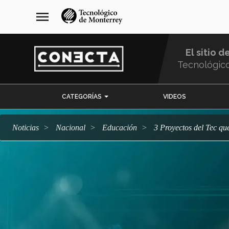
Pasar
navegación
menu
al
principal
contenido
principal
El sitio d
Tecnológic
Menu
CATEGORÍAS
VIDEOS
Comunidad
Noticias
Nacional
Educación
3 Proyectos del Tec 