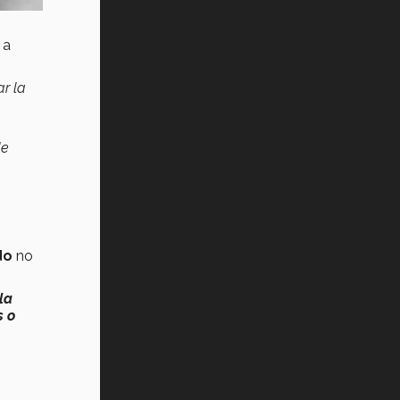
 a
ar la
de
do
no
la
s o