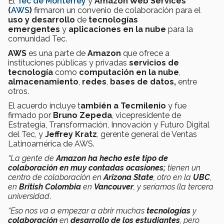
El
Tec de Monterrey
y
Amazon Web Services
(
AWS
)
firmaron un convenio de colaboración para el
uso y desarrollo
de
tecnologías
emergentes
y
aplicaciones
en la nube
para la
comunidad Tec.
AWS
es una parte de
Amazon
que ofrece a
instituciones públicas y privadas
servicios de
tecnología
como
computación en la nube
,
almacenamiento
,
redes
,
bases de datos,
entre
otros.
El acuerdo incluye t
ambién a Tecmilenio
y fue
firmado por
Bruno Zepeda
, vicepresidente de
Estrategia, Transformación, Innovación y Futuro Digital
del Tec, y
Jeffrey Kratz
, gerente general de Ventas
Latinoamérica de AWS.
“La gente de
Amazon
ha hecho este tipo de
colaboración en muy contadas ocasiones;
tienen un
centro de colaboración en
Arizona State
, otro en la
UBC
,
en
British Colombia
en
Vancouver
, y seríamos (la tercera
universidad
.
“Eso nos va a empezar a abrir muchas
tecnologías
y
colaboración
en
desarrollo de los estudiantes
, pero