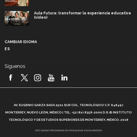
Aula Futura: transformar la experiencia educativa
(video)
Más que un festival cultural: así es la magia de
VIBRART 2026 (video)
CAMBIAR IDIOMA
ES
Javier Guzmán: investigación con impacto social
(video)
Síguenos
¡México, en el top del mundial de robótica FIRST
2026! (video)
Vida Tec: Pasión, disciplina y básquetbol, con Gael
Adame (video)
A
AV. EUGENIO GARZA SADA 2501 SUR COL. TECNOLÓGICO C.P. 64849 |
L
¿Cómo es el Modelo Educativo Tec? (video)
MONTERREY, NUEVO LEÓN, MÉXICO | TEL. +52 (81) 8358-2000 D.R.© INSTITUTO
TECNOLÓGICO Y DE ESTUDIOS SUPERIORES DE MONTERREY, MÉXICO. 2018
Vida Tec: Feminismo e Inteligencia Artificial, Paola
*DEC-520912 PROGRAMAS EN MODALIDAD ESCOLARIZADA.
Ricaurte (video)