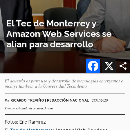
El Tec de Monterrey y
Amazon Web Services se
alían para desarrollo
Facebook
X
El acuerdo es para uso y desarrollo de tecnologías emergentes e
incluye también a la Universidad Tecmilenio
Por
- 28/01/2020
RICARDO TREVIÑO | REDACCIÓN NACIONAL
Tiempo estimado de lectura:3 mins
Fotos: Eric Ramírez