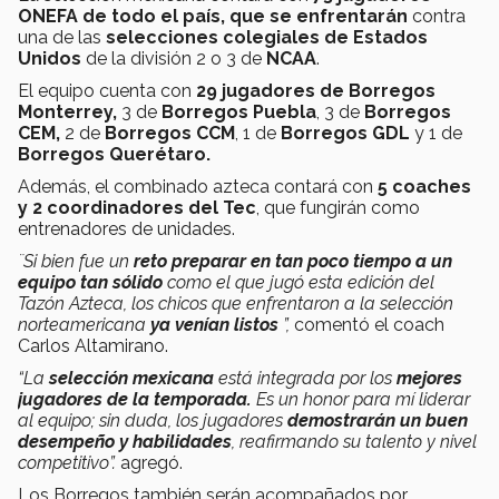
ONEFA de todo el país, que se enfrentarán
contra
una de las
selecciones colegiales de Estados
Unidos
de la división 2 o 3 de
NCAA
.
El equipo cuenta con
29 jugadores de
Borregos
Monterrey,
3 de
Borregos Puebla
, 3 de
Borregos
CEM,
2 de
Borregos CCM
, 1 de
Borregos GDL
y 1 de
Borregos Querétaro.
Además, el combinado azteca contará con
5 coaches
y 2 coordinadores
del Tec
, que fungirán como
entrenadores de unidades.
¨Si bien fue un
reto preparar en tan poco tiempo a un
equipo tan sólido
como el que jugó esta edición del
Tazón Azteca, los chicos que enfrentaron a la selección
norteamericana
ya venían listos
”,
comentó el coach
Carlos Altamirano.
“La
selección mexicana
está integrada por los
mejores
jugadores de la temporada.
Es un honor para mí liderar
al equipo; sin duda, los jugadores
demostrarán un buen
desempeño y habilidades
, reafirmando su talento y nivel
competitivo”.
agregó.
Los Borregos también serán acompañados por