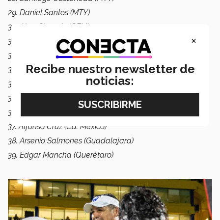
29. Daniel Santos (MTY)
30. Alan Claverie (CEM)
×
31. Jonathan Castaleda (CEM)
32. Artemio Baños (CEM)
Recibe nuestro newsletter de
33. Joseph Cortés (Puebla)
noticias:
34. Carlos Gómez (Puebla)
35. Patricio Hernández (Puebla)
36. Denilson Rodríguez (Cd. México)
37. Alfonso Cruz (Cd. México)
38. Arsenio Salmones (Guadalajara)
39. Edgar Mancha (Querétaro)