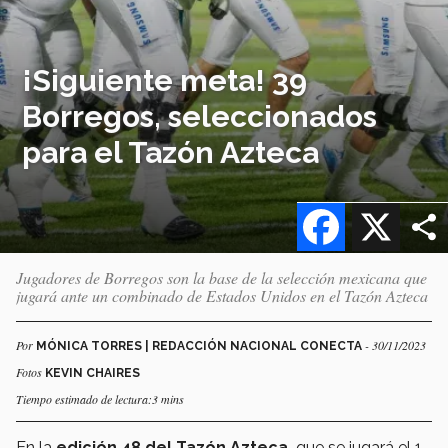
¡Siguiente meta! 39
Borregos, seleccionados
para el Tazón Azteca
Facebook
X
Jugadores de Borregos son la base de la selección mexicana que
jugará ante un combinado de Estados Unidos en el Tazón Azteca
Por
- 30/11/2023
MÓNICA TORRES | REDACCIÓN NACIONAL CONECTA
Fotos
KEVIN CHAIRES
Tiempo estimado de lectura:3 mins
En la
edición 48 del Tazón Azteca,
que se jugará el 1