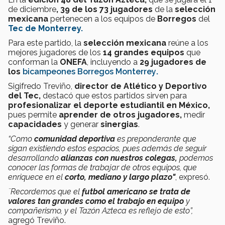
de diciembre
, 39 de los 73 jugadores
de la
selección
mexicana
pertenecen a los equipos de
Borregos
del
Tec de Monterrey.
Para este partido, la
selección mexicana
reúne a los
mejores jugadores de los
14 grandes equipos
que
conforman la
ONEFA
, incluyendo a
29 jugadores de
los
bicampeones Borregos Monterrey
.
Sigifredo Treviño,
director de Atlético y Deportivo
del Tec,
destacó que estos partidos sirven para
profesionalizar el deporte estudiantil en México,
pues permite
aprender de otros jugadores,
medir
capacidades
y generar
sinergias
.
“Como
comunidad deportiva
es preponderante que
sigan existiendo estos espacios, pues además de seguir
desarrollando
alianzas con nuestros colegas,
podemos
conocer las formas de trabajar de otros equipos, que
enriquece en el
corto, mediano y largo plazo"
, expresó.
¨Recordemos que el
futbol americano se trata de
valores tan grandes como el trabajo en equipo
y
compañerismo, y el Tazón Azteca es reflejo de esto”,
agregó Treviño.