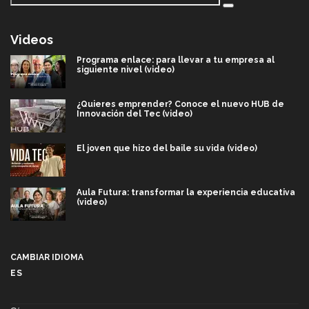
Videos
Programa enlace: para llevar a tu empresa al
siguiente nivel (video)
¿Quieres emprender? Conoce el nuevo HUB de
Innovación del Tec (video)
El joven que hizo del baile su vida (video)
Aula Futura: transformar la experiencia educativa
(video)
Más que un festival cultural: así es la magia de
VIBRART 2026 (video)
CAMBIAR IDIOMA
ES
Javier Guzmán: investigación con impacto social
(video)