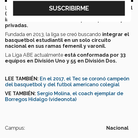
La
Liga de la Asociación de Básquetbol Estudiantil
(ABE)
es una asociación civil, conformada por
instituciones de educación superior públicas y
privadas.
​Fundada en 2013, la liga se creó buscando
integrar el
basquetbol estudiantil en un solo circuito
nacional en sus ramas femenil y varonil.
​La Liga ABE actualmente
está conformada por 33
equipos en División Uno y 55 en División Dos.
LEE TAMBIÉN:
En el 2017, el Tec se coronó campeón
del basquetbol y del futbol americano colegial
VE TAMBIÉN:
Sergio Molina, el coach ejemplar de
Borregos Hidalgo (videonota)
Campus:
Nacional