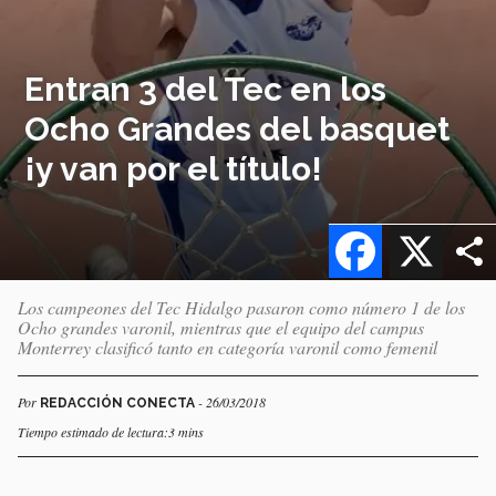
Entran 3 del Tec en los
Ocho Grandes del basquet
¡y van por el título!
Facebook
X
Los campeones del Tec Hidalgo pasaron como número 1 de los
Ocho grandes varonil, mientras que el equipo del campus
Monterrey clasificó tanto en categoría varonil como femenil
Por
- 26/03/2018
REDACCIÓN CONECTA
Tiempo estimado de lectura:3 mins