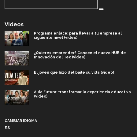
Videos
Programa enlace: para llevar a tu empresa al
siguiente nivel (video)
¿Quieres emprender? Conoce el nuevo HUB de
Innovación del Tec (video)
El joven que hizo del baile su vida (video)
Aula Futura: transformar la experiencia educativa
(video)
Más que un festival cultural: así es la magia de
VIBRART 2026 (video)
CAMBIAR IDIOMA
ES
Javier Guzmán: investigación con impacto social
(video)