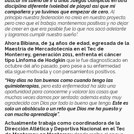
buscar mi sueño de ir a unos Juegos Olímpicos en otra
disciplina diferente (voleibol de playa) así que mi
compañera y yo tuvimos que empezar de cero.
Al
principio nuestra federación no creía en nuestro proyecto,
pero creo que el trabajo, mantenernos positivas y no dejar
de creer en que era posible fue lo que nos sacó adelante
y logramos cumplir nuestro sueño”.
Ahora Bibiana, de 34 años de edad, egresada de la
Maestría de Mercadotecnia en el Tec de
Monterrey, generación 2011, enfrenta el
cáncer
tipo Linfoma de Hodgkin
que le fue diagnosticado en
octubre del año pasado, pero pese a su enfermedad
ella sigue motivada y con pensamientos positivos.
“Hay días no tan buenos como cuando tengo las
quimioterapias,
pero esta enfermedad ha sido una
oportunidad para conocerme y valorar las cosas que
muchas veces damos por sentado; además estoy muy
agradecida con Dios por todo lo bueno que tengo.
Este es
solo un obstáculo o un reto que Dios me ha puesto y
con mucho aprendizaje”.
Actualmente trabaja como coordinadora de la
Dirección Atlética y Deportiva Nacional en el Tec