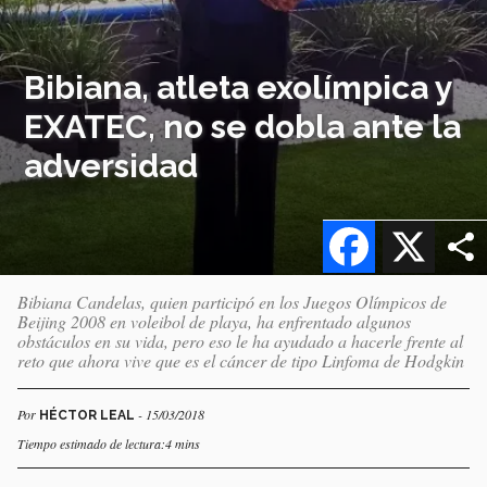
Bibiana, atleta exolímpica y
EXATEC, no se dobla ante la
adversidad
Facebook
X
Bibiana Candelas, quien participó en los Juegos Olímpicos de
Beijing 2008 en voleibol de playa, ha enfrentado algunos
obstáculos en su vida, pero eso le ha ayudado a hacerle frente al
reto que ahora vive que es el cáncer de tipo Linfoma de Hodgkin
Por
- 15/03/2018
HÉCTOR LEAL
Tiempo estimado de lectura:4 mins