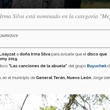
Irma Silva está nominado en la categoría "Me
 26/09/2019
Loayzat
a
doña Irma Silva
para avisarle que el
disco que
mmy 2019
.
disco
"Las canciones de la abuela"
, del grupo
Buyuchek
,
, en el municipio de
General Terán, Nuevo León
. Jorge si