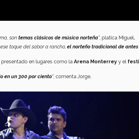
Irma, son
temas clásicos de música norteña
”
, platica Miguel
.
 ese toque del sabor a rancho,
el norteño tradicional de antes
 presentado en lugares como la
Arena Monterrey
y el
fest
o en un 300 por ciento
”
, comenta Jorge.