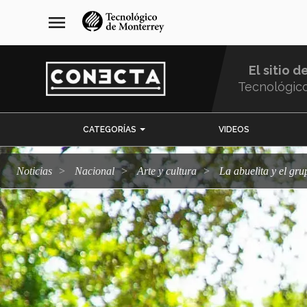
Pasar
navegación
menu
al
principal
contenido
principal
El sitio d
Tecnológic
Menu
CATEGORÍAS
VIDEOS
Comunidad
Noticias
Nacional
arte y cultura
La abuelita y el 