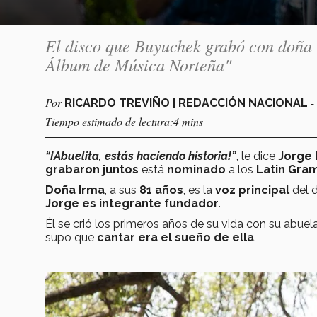
El disco que Buyuchek grabó con doña 
Álbum de Música Norteña"
Por
-
RICARDO TREVIÑO | REDACCIÓN NACIONAL
Tiempo estimado de lectura:4 mins
“¡Abuelita, estás haciendo historia!”
, le dice
Jorge 
grabaron juntos
está
nominado
a los
Latin Gra
Doña Irma
, a sus
81 años
, es la
voz principal
del 
Jorge es integrante fundador
.
Él se crió los primeros años de su vida con su abuela
supo que
cantar era el sueño de ella
.