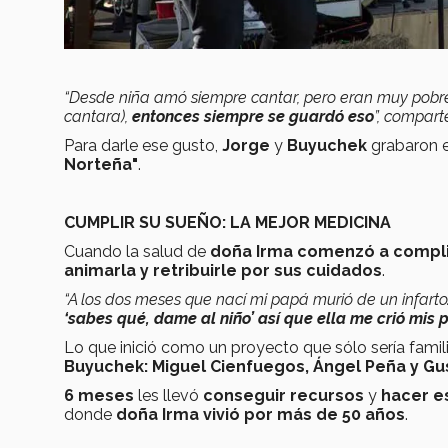
“Desde niña amó siempre cantar, pero eran muy pobr
cantara),
entonces siempre se guardó eso
”, compar
Para darle ese gusto,
Jorge
y
Buyuchek
grabaron 
Norteña"
.
CUMPLIR SU SUEÑO: LA MEJOR MEDICINA
Cuando la salud de
doña Irma comenzó a compli
animarla y
retribuirle por sus cuidados
.
“A los dos meses que nací mi papá murió de un infar
‘sabes qué, dame al niño’ así que ella me crió mis 
Lo que inició como un proyecto que sólo sería famil
Buyuchek: Miguel Cienfuegos, Ángel Peña y Gu
6 meses
les llevó
conseguir recursos
y
hacer e
donde
doña Irma vivió por más de 50 años
.