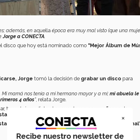
es; además, en
aquella
época era muy mal visto (que una muje
te
Jorge a CONECTA
.
el disco que hoy está nominado como
"Mejor Álbum de Mú
carse,
Jorge
tomó la decisión de
grabar un disco
para
to. Mi mamá nos tenía a mi hermano mayor y a mí;
mi abuela le 
primeros 4 años
”
, relata Jorge.
iar, tuvo de inmediato el apoyo de sus
compañeros
de
stavo Guerra.
×
sta producción
, la cual se grabó en el
rancho “El Grajenal
Recibe nuestro newsletter de