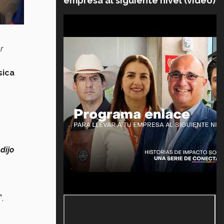
empresa al siguiente nivel (video)
r
sica
dijo
”
,