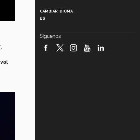
Más que un festival cultural: así es
la magia de VIBRART 2026 (video)
CAMBIAR IDIOMA
ES
Javier Guzmán: investigación con
impacto social (video)
Síguenos
¡México, en el top del mundial de
robótica FIRST 2026! (video)
”
,
ival
Vida Tec: Pasión, disciplina y
básquetbol, con Gael Adame
(video)
¿Cómo es el Modelo Educativo
Tec? (video)
Vida Tec: Feminismo e Inteligencia
Artificial, Paola Ricaurte (video)