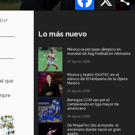
jor
Lo más nuevo
México va por pase olímpico en
mundial de flag football en Alemania
07 Agosto 2026
Música y teatro: EXATEC en el
elenco de El Fantasma de la Ópera
del que
Mexico
07 Agosto 2026
empre
Borregos CCM van por el
campeonato en liga mayor de
americano
06 Agosto 2026
De PrepaTec Qro al mundo: el
escenario donde nació un gran
sueño