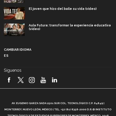
El joven que hizo del baile su vida (video)
Aula Futura: transformar la experiencia educativa
(video)
Más que un festival cultural: así es la magia de
VIBRART 2026 (video)
CAMBIAR IDIOMA
ES
Javier Guzmán: investigación con impacto social
(video)
Síguenos
¡México, en el top del mundial de robótica FIRST
2026! (video)
Vida Tec: Pasión, disciplina y básquetbol, con Gael
Adame (video)
A
AV. EUGENIO GARZA SADA 2501 SUR COL. TECNOLÓGICO C.P. 64849 |
L
¿Cómo es el Modelo Educativo Tec? (video)
MONTERREY, NUEVO LEÓN, MÉXICO | TEL. +52 (81) 8358-2000 D.R.© INSTITUTO
TECNOLÓGICO Y DE ESTUDIOS SUPERIORES DE MONTERREY, MÉXICO. 2018