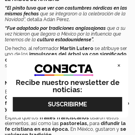
“El pinito tuvo que ver con costumbres nórdicas en las
mismas fechas
que se integraron a la celebración de la
Navidad”,
detalla Adán Pérez.
“Fue adoptado por tradiciones anglosajonas
que a su
vez hicieron que llegara a México por la influencia que
tenemos de la
cultura estadounidense”.
De hecho, al reformador
Martín Lutero
se atribuye ser
uno de los
impulsores del árbol ya con significado
cristiano,
poniendo luces en él y esferas, que
×
simbolizaban los “frutos”.
Recibe nuestro newsletter de
NACIMIENTO Y POSADAS
noticias:
El profesor
Adán Pérez
, de
Creencias y
Globalización,
comenta que
San Francisco de Asís
fue quien instauró,
durante la Colonia
, el nacimiento
y las posadas.
Explica que los
frailes franciscanos
usaron estos
elementos, así como las
pastorelas,
para
difundir la
fe cristiana en esa época.
En México, gustaron y
se
volvieron tradición.