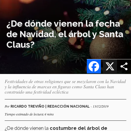
¿De dónde vienen la fecha
de Navidad, el árbol y Santa
Claus?
Facebook
X
Festividades de otras religiones que se mezclaron con la Navidad
y la influencia de marcas en figuras como Santa Claus han
construido una festividad ecléctica
Por
- 13/12/2019
RICARDO TREVIÑO | REDACCIÓN NACIONAL
Tiempo estimado de lectura:4 mins
¿De dónde vienen la
costumbre del árbol de