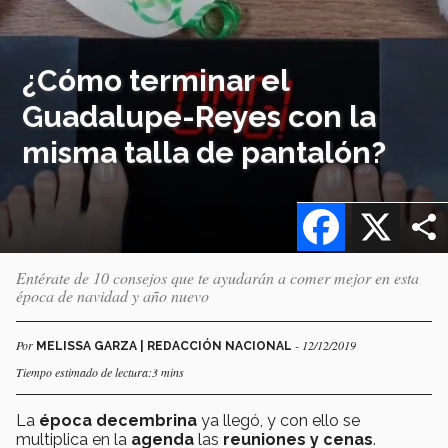
¿Cómo terminar el
Guadalupe-Reyes con la
misma talla de pantalón?
Facebook
X
Entérate de 10 consejos que te ayudarán a comer mejor en esta
época de navidad y año nuevo
Por
- 12/12/2019
MELISSA GARZA | REDACCIÓN NACIONAL
Tiempo estimado de lectura:3 mins
La
época decembrina
ya llegó, y con ello se
multiplica en la
agenda
las
reuniones y cenas
.