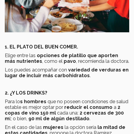
1. EL PLATO DEL BUEN COMER.
Elige entre las
opciones de platillo que aporten
más nutrientes
, como el
pavo
, recomienda la doctora.
Los puedes acompañar con
variedad de verduras en
lugar de incluir más carbohidratos
.
2. ¿Y LOS DRINKS?
Para lo
s hombres
que no poseen condiciones de salud
estable es mejor optar por
reducir el consumo
a
2
copas de vino 150 ml
cada una;
2 cervezas de 300
m
l; o bien,
90 ml de algún destilado
.
En el caso de las
mujeres
la opción sería
la mitad de
estas cantidades
. propone la doctora Ramírez.