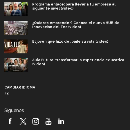
Programa enlace: para llevar a tu empresa al
siguiente nivel (video)
¿Quieres emprender? Conoce el nuevo HUB de
Innovación del Tec (video)
El joven que hizo del baile su vida (video)
Aula Futura: transformar la experiencia educativa
(video)
Más que un festival cultural: así es la magia de
VIBRART 2026 (video)
CAMBIAR IDIOMA
ES
Javier Guzmán: investigación con impacto social
(video)
Síguenos
¡México, en el top del mundial de robótica FIRST
2026! (video)