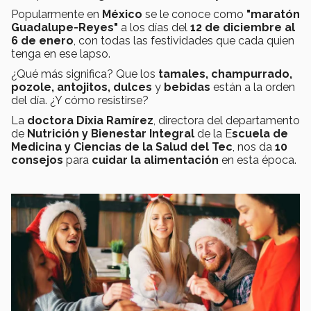
Popularmente en
México
se le conoce como
"maratón
Guadalupe-Reyes"
a los días del
12 de diciembre al
6 de enero
, con todas las festividades que cada quien
tenga en ese lapso.
¿Qué más significa? Que los
tamales, champurrado,
pozole, antojitos, dulces
y
bebidas
están a la orden
del día. ¿Y cómo resistirse?
La
doctora Dixia Ramírez
, directora del departamento
de
Nutrición y Bienestar Integral
de la E
scuela de
Medicina y Ciencias de la Salud del Tec
, nos da
10
consejos
para
cuidar la alimentación
en esta época.