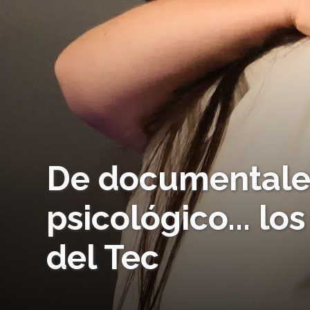
De documentales
psicológico... l
del Tec