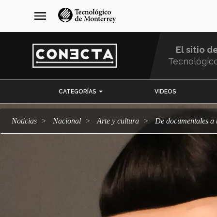
Pasar
navegación
menu
al
principal
contenido
principal
El sitio d
Tecnológic
Menu
CATEGORÍAS
VIDEOS
Comunidad
Noticias
Nacional
arte y cultura
De documentales a 