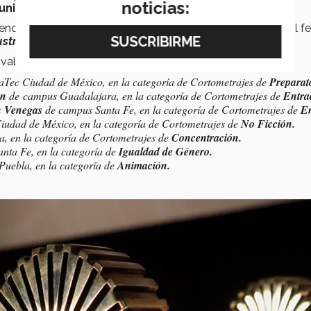
noticias:
unicación
y
Producción Audiovisual.
ención especial por su corto
Hospes
, el reconocimiento del fe
stria individual
, es un
arte colectivo
”.
ival Internacional de cortometrajes fueron:
aTec Ciudad de México, en la categoría de Cortometrajes de
Preparato
ón
de
c
ampus Guadalajara, en la categoría de Cortometrajes de
Entra
on Venegas
de c
ampus Santa Fe, en la categoría de Cortometrajes de
En
udad de México, en la categoría de Cortometrajes de
No Ficción.
, en la categoría de Cortometrajes de
Concentración.
nta Fe, en la categoría de
Igualdad de Género.
uebla, en la categoría de
Animación.