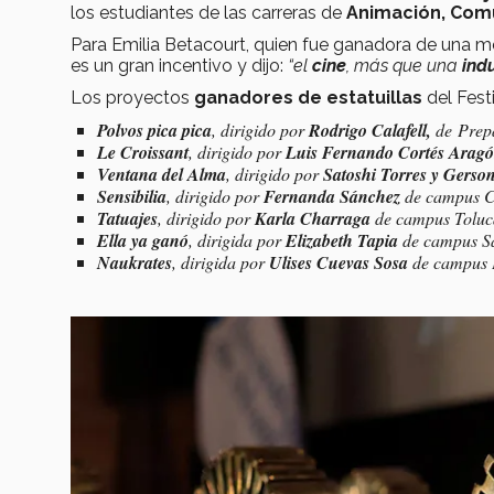
los estudiantes de las carreras de
Animación, Com
Para Emilia Betacourt, quien fue ganadora de una m
es un gran incentivo y dijo:
“el
cine
, más que una
indu
Los proyectos
ganadores de estatuillas
del Fest
Polvos pica pica
, dirigido por
Rodrigo Calafell,
de
Prep
Le Croissant
, dirigido por
Luis Fernando Cortés Arag
Ventana del Alma
, dirigido por
Satoshi Torres y Gers
Sensibilia
, dirigido por
Fernanda Sánchez
de c
ampus Ci
Tatuajes
, dirigido por
Karla Charraga
de c
ampus Toluca
Ella ya ganó
, dirigida por
Elizabeth Tapia
de c
ampus Sa
Naukrates
, dirigida por
Ulises Cuevas Sosa
de c
ampus P