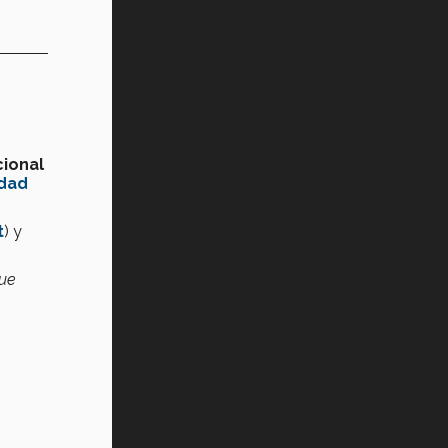
cional
idad
t
)
y
que