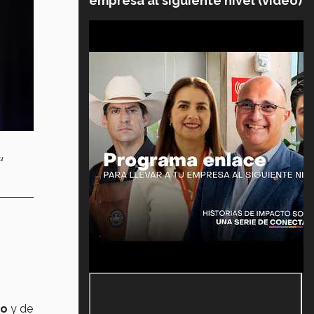
empresa al siguiente nivel (video)
a
co
y de