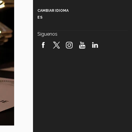
Más que un festival cultural: así es
la magia de VIBRART 2026 (video)
CAMBIAR IDIOMA
ES
Javier Guzmán: investigación con
impacto social (video)
Síguenos
¡México, en el top del mundial de
robótica FIRST 2026! (video)
Vida Tec: Pasión, disciplina y
básquetbol, con Gael Adame
(video)
¿Cómo es el Modelo Educativo
Tec? (video)
Vida Tec: Feminismo e Inteligencia
Artificial, Paola Ricaurte (video)