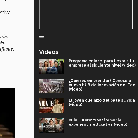
stival
ria.
da.
foque.
Videos
Programa enlace: para llevar a tu
empresa al siguiente nivel (video)
¿Quieres emprender? Conoce el
nuevo HUB de Innovación del Tec
(video)
El joven que hizo del baile su vida
(video)
Aula Futura: transformar la
experiencia educativa (video)