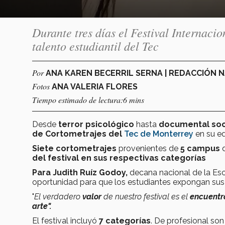
Durante tres días el Festival Internaci
talento estudiantil del Tec
Por
ANA KAREN BECERRIL SERNA | REDACCIÓN
Fotos
ANA VALERIA FLORES
Tiempo estimado de lectura:6 mins
Desde
terror psicológico
hasta
documental soc
de Cortometrajes del
Tec de Monterrey
en su ed
Siete cortometrajes
provenientes de
5 campus
d
del festival en sus respectivas categorías
Para Judith Ruíz Godoy,
decana nacional de la Esc
oportunidad para que los estudiantes expongan sus i
"
El verdadero
valor
de nuestro festival es el
encuentr
arte".
El festival incluyó
7
categorías
. De profesional son