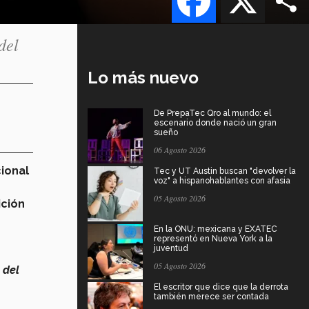
del
Lo más nuevo
De PrepaTec Qro al mundo: el
escenario donde nació un gran
sueño
06 Agosto 2026
cional
Tec y UT Austin buscan "devolver la
voz" a hispanohablantes con afasia
05 Agosto 2026
ición
En la ONU: mexicana y EXATEC
representó en Nueva York a la
juventud
05 Agosto 2026
 del
El escritor que dice que la derrota
también merece ser contada