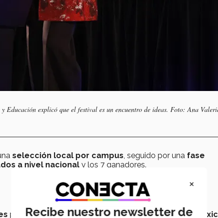
 Educación explicó que el festival es un encuentro de ideas. Foto: Ana Valeri
una
selección local por campus
, seguido por una
fase
os a nivel nacional
y los 7 ganadores.
×
Recibe nuestro newsletter de
jes
provenientes de los diferentes campus
del Tec en Méxi