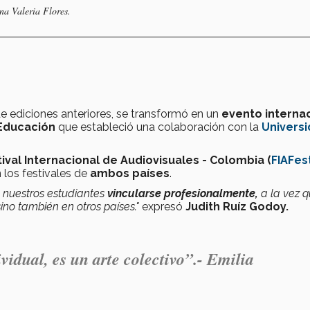
Ana Valeria Flores.
a de ediciones anteriores, se transformó en un
evento interna
Educación
que estableció una colaboración con la
Univers
ival Internacional de Audiovisuales - Colombia (
FIAFes
 los festivales de
ambos países
.
 nuestros estudiantes
vincularse profesionalmente,
a la vez 
ino también en otros países."
expresó
Judith Ruíz Godoy.
ividual
, es un
arte colectivo
”.- Emilia