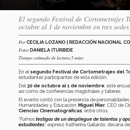
El segundo Festival de Cortometrajes T
octubre al 1 de noviembre en tres sede
Por
CECILIA LOZANO | REDACCIÓN NACIONAL 
Fotos
DANIELA ITURBIDE
Tiempo estimado de lectura:5 mins
En el
segundo Festival de Cortometrajes del
T
estudiantes participantes de esta edición.
Del
30 de octubre al 1 de noviembre
, este encue
así como de conferencias magistrales y talleres.
El evento contó con la presencia de personalidad
Humanidades y Educación;
Miguel Mier
, CEO de Ci
Ciencias Cinematográficas
, entre otros.
“Fuimos
testigos de un despliegue de talentos y op
estudiantes
”,
expresó Katherina Gallardo, decana d