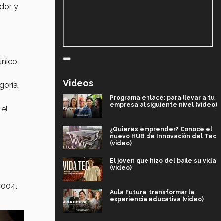
dor y
único
Videos
goría
Programa enlace: para llevar a tu
empresa al siguiente nivel (video)
 el
¿Quieres emprender? Conoce el
nuevo HUB de Innovación del Tec
(video)
El joven que hizo del baile su vida
(video)
2004.
Aula Futura: transformar la
experiencia educativa (video)