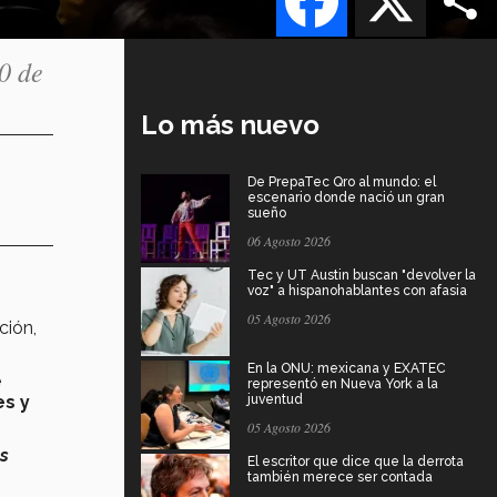
0 de
Lo más nuevo
De PrepaTec Qro al mundo: el
escenario donde nació un gran
sueño
06 Agosto 2026
Tec y UT Austin buscan "devolver la
voz" a hispanohablantes con afasia
05 Agosto 2026
ción,
En la ONU: mexicana y EXATEC
e
representó en Nueva York a la
s y
juventud
05 Agosto 2026
os
El escritor que dice que la derrota
también merece ser contada