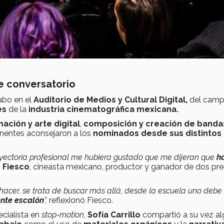
te conversatorio
abo en el
Auditorio de Medios y Cultural Digital,
del cam
es
de la
industria cinematográfica mexicana.
ación y arte digital
,
composición y creación de banda
onentes aconsejaron a los
nominados desde sus distintos
ectoria profesional me hubiera gustado que me dijeran que
h
 Fiesco
, cineasta mexicano, productor y ganador de dos pr
 hacer, se trata de buscar más allá, desde la escuela uno debe
ente escalón
”,
reflexionó Fiesco.
cialista en
stop-motion
,
Sofía Carrillo
compartió a su vez a