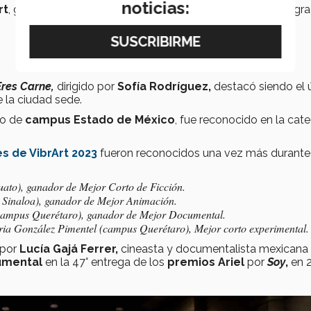
noticias:
rt
, ganadora de la categoría Concentraciones, bloque integra
Eres Carne,
dirigido por
Sofía Rodríguez,
destacó siendo el 
 la ciudad sede.
no de
campus Estado de México
, fue reconocido en la cate
 de VibrArt 2023
fueron reconocidos una vez más durante
to), ganador de Mejor Corto de Ficción.
Sinaloa), ganador de Mejor Animación.
campus Querétaro), ganador de Mejor Documental.
ia González Pimentel (campus Querétaro), Mejor corto experimental.
 por
Lucía Gajá Ferrer,
cineasta y documentalista mexicana
umental
en la 47° entrega de los
premios Ariel
por
Soy
,
en 