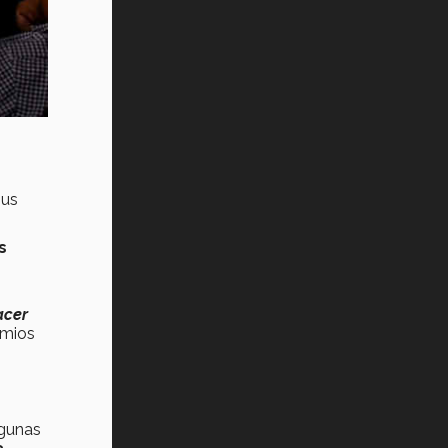
pus
s
acer
emios
lgunas