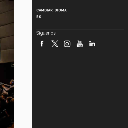
Más que un festival cultural: así es
la magia de VIBRART 2026 (video)
CAMBIAR IDIOMA
ES
Javier Guzmán: investigación con
impacto social (video)
Síguenos
¡México, en el top del mundial de
robótica FIRST 2026! (video)
Vida Tec: Pasión, disciplina y
básquetbol, con Gael Adame
(video)
¿Cómo es el Modelo Educativo
Tec? (video)
Vida Tec: Feminismo e Inteligencia
Artificial, Paola Ricaurte (video)