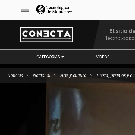
Pasar
navegación
menu
al
principal
contenido
principal
El sitio d
Tecnológic
Menu
CATEGORÍAS
VIDEOS
Comunidad
Noticias
Nacional
arte y cultura
Fiesta, premios y 