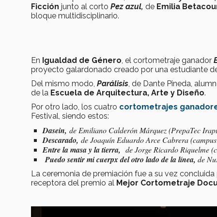
Ficción
junto al corto
Pez azul,
de
Emilia Betacou
bloque multidisciplinario.
En
Igualdad de Género
, el cortometraje ganador
proyecto galardonado creado por una estudiante de
Del mismo modo,
Parálisis
, de Dante Pineda, alum
de la
Escuela de Arquitectura, Arte y Diseño
.
Por otro lado, los cuatro
cortometrajes ganadores
Festival, siendo estos:
Dasein,
de Emiliano Calderón Márquez (PrepaTec Irapua
Descarado,
de Joaquín Eduardo Arce Cabrera (campus 
Entre la masa y la tierra,
de Jorge Ricardo Riquelme (
Puedo sentir mi cuerpx del otro lado de la línea,
de Nur
La ceremonia de premiación fue a su vez concluida
receptora del premio al
Mejor Cortometraje Doc