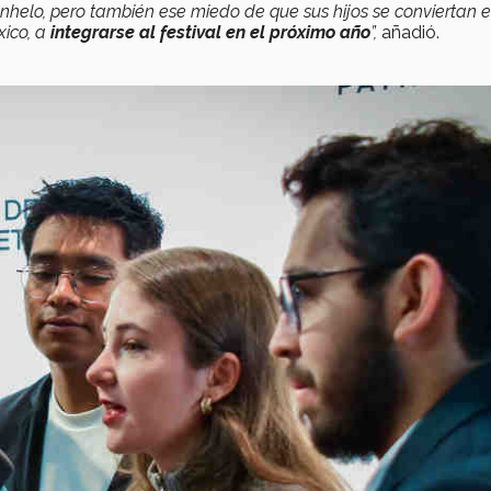
nhelo, pero también ese miedo de que sus hijos se conviertan 
xico, a
integrarse al festival en el próximo año
”,
añadió.