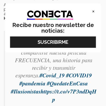
Alejandro Partida
creó en 2014 la casa
productora
llusionistas
y ha trabajado en proyectos
×
audiovisuales para marcas como
Arca Continental,
Heineken, Femsa y Rayados.
Recibe nuestro newsletter de
noticias:
Sabemos que estos días pueden ser
abrumadores, por eso queremos
compartirte nuestra película
FRECUENCIA, una historia para
recibir y transmitir
esperanza.
#Covid_19
#COVID19
#pandemia
#QuedateEnCasa
#Ilusionistas
https://t.co/v7P3ndDqH
p