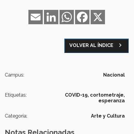
Email
LinkedIn
WhatsApp
Facebook
X
navigate_next
VOLVER AL ÍNDICE
Campus:
Nacional
Etiquetas:
COVID-19,
cortometraje,
esperanza
Categoría:
Arte y Cultura
Notas Relacionadas