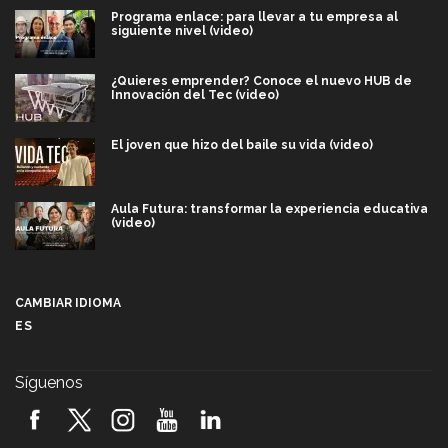
Programa enlace: para llevar a tu empresa al
siguiente nivel (video)
¿Quieres emprender? Conoce el nuevo HUB de
Innovación del Tec (video)
El joven que hizo del baile su vida (video)
Aula Futura: transformar la experiencia educativa
(video)
Más que un festival cultural: así es la magia de
VIBRART 2026 (video)
CAMBIAR IDIOMA
ES
Javier Guzmán: investigación con impacto social
(video)
Síguenos
¡México, en el top del mundial de robótica FIRST
2026! (video)