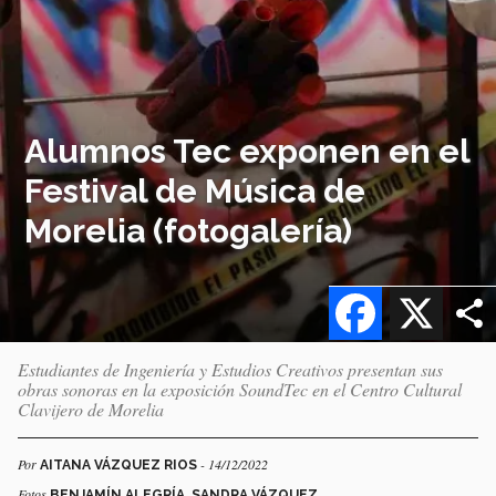
Alumnos Tec exponen en el
Festival de Música de
Morelia (fotogalería)
Facebook
X
Estudiantes de Ingeniería y Estudios Creativos presentan sus
obras sonoras en la exposición SoundTec en el Centro Cultural
Clavijero de Morelia
Por
- 14/12/2022
AITANA VÁZQUEZ RIOS
Fotos
BENJAMÍN ALEGRÍA, SANDRA VÁZQUEZ