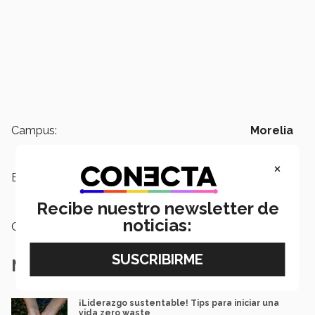
Campus:
Morelia
×
Etiquetas:
arte y cultura,
Exposición,
Música,
Arte sonoro
Recibe nuestro newsletter de
noticias:
Categoría:
Institución
Notas Relacionadas
¡Liderazgo sustentable! Tips para iniciar una
vida zero waste