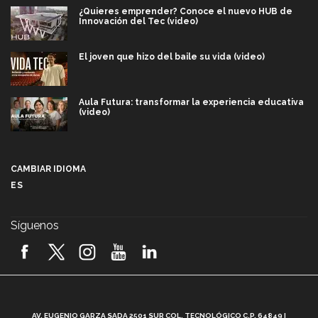
¿Quieres emprender? Conoce el nuevo HUB de
Innovación del Tec (video)
El joven que hizo del baile su vida (video)
Aula Futura: transformar la experiencia educativa
(video)
Más que un festival cultural: así es la magia de
VIBRART 2026 (video)
CAMBIAR IDIOMA
ES
Javier Guzmán: investigación con impacto social
(video)
Síguenos
¡México, en el top del mundial de robótica FIRST
2026! (video)
Vida Tec: Pasión, disciplina y básquetbol, con Gael
Adame (video)
A
AV. EUGENIO GARZA SADA 2501 SUR COL. TECNOLÓGICO C.P. 64849 |