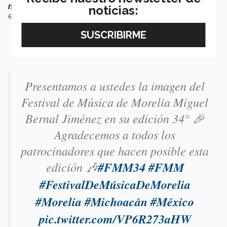
mucho la oportunidad de ir a ese hermoso festival
”,
noticias:
expresó la profesora Claudia.
Presentamos a ustedes la imagen del
Festival de Música de Morelia Miguel
Bernal Jiménez en su edición 34° 🎉
Agradecemos a todos los
patrocinadores que hacen posible esta
edición 🎶
#FMM34
#FMM
#FestivalDeMúsicaDeMorelia
#Morelia
#Michoacán
#México
pic.twitter.com/VP6R273aHW