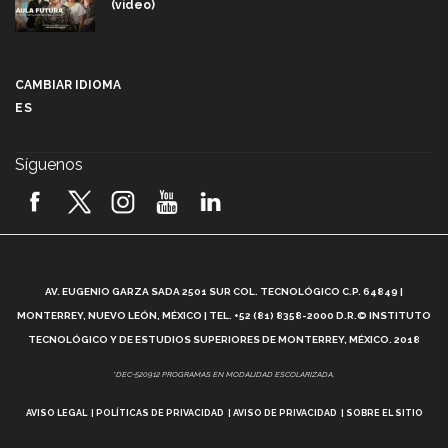
(video)
Más que un festival cultural: así es la magia de
VIBRART 2026 (video)
CAMBIAR IDIOMA
ES
Javier Guzmán: investigación con impacto social
(video)
Síguenos
¡México, en el top del mundial de robótica FIRST
2026! (video)
Vida Tec: Pasión, disciplina y básquetbol, con Gael
Adame (video)
A
AV. EUGENIO GARZA SADA 2501 SUR COL. TECNOLÓGICO C.P. 64849 |
L
¿Cómo es el Modelo Educativo Tec? (video)
MONTERREY, NUEVO LEÓN, MÉXICO | TEL. +52 (81) 8358-2000 D.R.© INSTITUTO
TECNOLÓGICO Y DE ESTUDIOS SUPERIORES DE MONTERREY, MÉXICO. 2018
Vida Tec: Feminismo e Inteligencia Artificial, Paola
*DEC-520912 PROGRAMAS EN MODALIDAD ESCOLARIZADA.
Ricaurte (video)
AVISO LEGAL
POLÍTICAS DE PRIVACIDAD
AVISO DE PRIVACIDAD
SOBRE EL SITIO