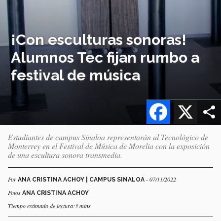
¡Con esculturas sonoras!
Alumnos Tec fijan rumbo a
festival de música
Facebook
X
Estudiantes de campus Sinaloa representarán al Tecnológico de
Monterrey en el Festival de Música de Morelia con la exposición
de una escultura sonora transmedia.
Por
- 07/11/2022
ANA CRISTINA ACHOY | CAMPUS SINALOA
Fotos
ANA CRISTINA ACHOY
Tiempo estimado de lectura:3 mins