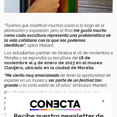
“Tuvimos que modificar muchas cosas a lo largo de la
planeación y exposición, pero al final
me gustó mucho
como cada escultura representa una problemática de
la vida cotidiana con la que nos podemos
identificar"
,
opinó Mariant.
Los estudiantes partirán de Sinaloa el 16 de noviembre a
Morelia y
se expondrá su escultura del
18 de
noviembre al 4 de enero de 2023 en el museo
Clavijero, ubicado en la ciudad de Morelia.
“Me siento muy emocionada
de tener la oportunidad de
exponer en un museo y
ser parte de un festival tan
grande
a la corta edad de 18 años
”,
simbolizó Mariant.
Para finalizar, la profesora deseó un gran viaje a los
estudiantes, que se encuentran preparándose y
×
realizando ajustes a su escultura previo a la
presentación.
Recibe nuestro newsletter de
“Deseo que los estudiantes
disfruten y aprovechen