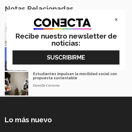
Notas Relacionadas
×
Alumno Tec crea oxigenador automático e
inicia proceso de patente
Recibe nuestro newsletter de
Aitana Vázquez Rios
noticias:
Estudiante PrepaTec gana 1° lugar nacional
para campamento espacial
Guillermo Solorio
Estudiantes impulsan la movilidad social con
propuesta sustentable
Daniella Carmona
Lo más nuevo