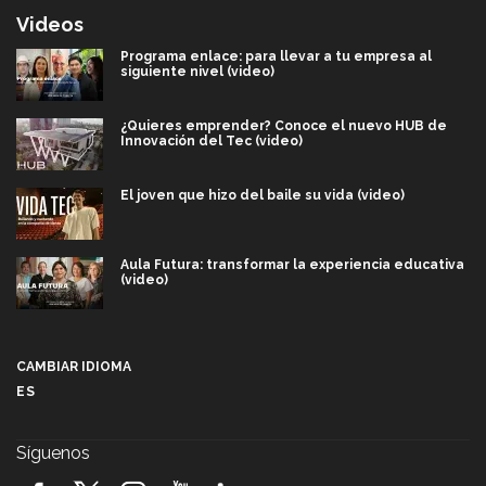
Videos
Programa enlace: para llevar a tu empresa al
siguiente nivel (video)
¿Quieres emprender? Conoce el nuevo HUB de
Innovación del Tec (video)
El joven que hizo del baile su vida (video)
Aula Futura: transformar la experiencia educativa
(video)
Más que un festival cultural: así es la magia de
VIBRART 2026 (video)
CAMBIAR IDIOMA
ES
Javier Guzmán: investigación con impacto social
(video)
Síguenos
¡México, en el top del mundial de robótica FIRST