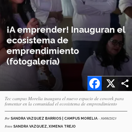
¡A emprender! Inauguran el
ecosistema de
emprendimiento
(fotogalería)
Facebook
X
Tec campus Morelia inaugura el nuevo espacio de cowork para
fomentar en la comunidad el ecosistema de emprendimiento
Por
- 30/08/2023
SANDRA VAZQUEZ BARRIOS | CAMPUS MORELIA
Fotos
SANDRA VAZQUEZ, XIMENA TREJO