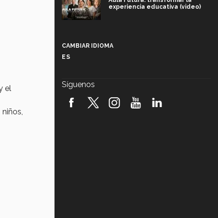
Aula Futura: transformar la
experiencia educativa (video)
Más que un festival cultural: así es
la magia de VIBRART 2026 (video)
CAMBIAR IDIOMA
ES
Javier Guzmán: investigación con
impacto social (video)
Síguenos
y el
¡México, en el top del mundial de
robótica FIRST 2026! (video)
 niños,
Vida Tec: Pasión, disciplina y
básquetbol, con Gael Adame
(video)
¿Cómo es el Modelo Educativo
Tec? (video)
Vida Tec: Feminismo e Inteligencia
Artificial, Paola Ricaurte (video)