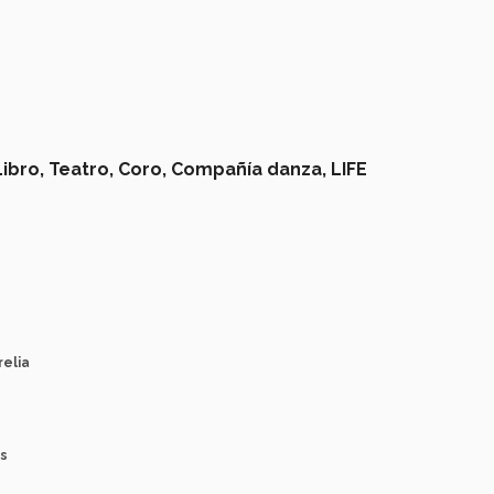
Libro,
Teatro,
Coro,
Compañía danza,
LIFE
relia
is