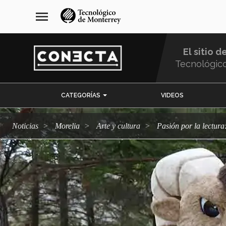
Pasar
navegación
menu
al
principal
contenido
principal
El sitio d
Tecnológic
Menu
CATEGORÍAS
VIDEOS
Comunidad
Noticias
Morelia
arte y cultura
Pasión por la lectura