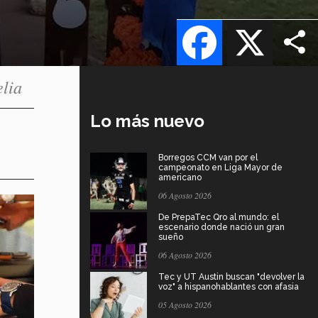
Facebook
X
elia
Lo más nuevo
Borregos CCM van por el
campeonato en Liga Mayor de
americano
06 Agosto 2026
De PrepaTec Qro al mundo: el
escenario donde nació un gran
sueño
06 Agosto 2026
Tec y UT Austin buscan "devolver la
voz" a hispanohablantes con afasia
05 Agosto 2026