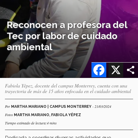
Reconocen a profesora del
Tec por labor de cuidado
ambiental
Facebook
X
Fabiola Yépez, docente del campus Monterrey, cuenta con una
trayectoria de más de 15 años enfocada en el cuidado ambiental
Por
- 21/03/2024
MARTHA MARIANO | CAMPUS MONTERREY
Fotos
MARTHA MARIANO, FABIOLA YÉPEZ
Tiempo estimado de lectura:4 mins
Dedicada a coordinar diversas actividades que