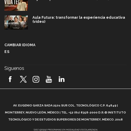
Aula Futura: transformar la experiencia educativa
(video)
Más que un festival cultural: así es la magia de
VIBRART 2026 (video)
CAMBIAR IDIOMA
ES
Javier Guzmán: investigación con impacto social
(video)
Síguenos
¡México, en el top del mundial de robótica FIRST
2026! (video)
Vida Tec: Pasión, disciplina y básquetbol, con Gael
Adame (video)
A
AV. EUGENIO GARZA SADA 2501 SUR COL. TECNOLÓGICO C.P. 64849 |
L
¿Cómo es el Modelo Educativo Tec? (video)
MONTERREY, NUEVO LEÓN, MÉXICO | TEL. +52 (81) 8358-2000 D.R.© INSTITUTO
TECNOLÓGICO Y DE ESTUDIOS SUPERIORES DE MONTERREY, MÉXICO. 2018
Vida Tec: Feminismo e Inteligencia Artificial, Paola
*DEC-520912 PROGRAMAS EN MODALIDAD ESCOLARIZADA.