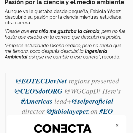
Pasión por la ciencia y el medio ambiente
Aunque ya le gustaba desde pequeña, Fabiola Yépez
descubrió su pasión por la ciencia mientras estudiaba
otra carrera.
“Desde que
era niña me gustaba la ciencia
, pero no fue
hasta que estaba en la carrera que descubrí mi pasión.
“Empecé estudiando Diseño Gráfico, pero no sentía que
me llenara, poco después descubrí la
Ingeniería
Ambiental
así que me cambié a esa carrera”
, recordó.
@EOTECDevNet
regions presented
@CEOSdotORG
@WGCapD! Here's
#Americas
lead+
@selperoficial
director
@fabiolayepez
on
#EO
#Capacitybuilding
Thanks also
×
TerefeHanchiso EffiomOku