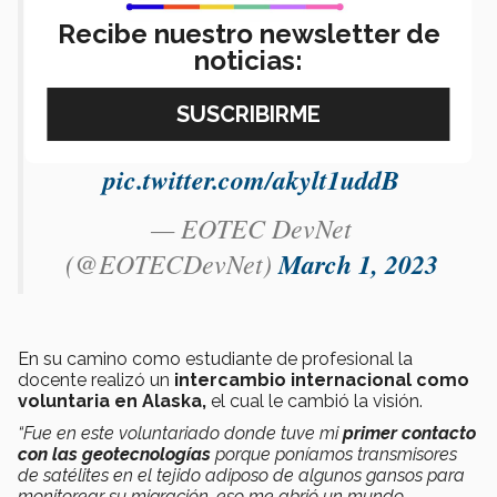
GaniyAgbaje
@JDanumah
Recibe nuestro newsletter de
noticias:
@PhDAdrianGuzman
@Dr_MarkH
@LucaBrocca2
@wstraka_iii
@c_m_bhatt
@rrdutta1
@UNOOSA
pic.twitter.com/akylt1uddB
— EOTEC DevNet
(@EOTECDevNet)
March 1, 2023
En su camino como estudiante de profesional la
docente realizó un
intercambio internacional como
voluntaria en Alaska,
el cual le cambió la visión.
“Fue en este voluntariado donde tuve mi
primer contacto
con las geotecnologías
porque poníamos transmisores
de satélites en el tejido adiposo de algunos gansos para
monitorear su migración, eso me abrió un mundo