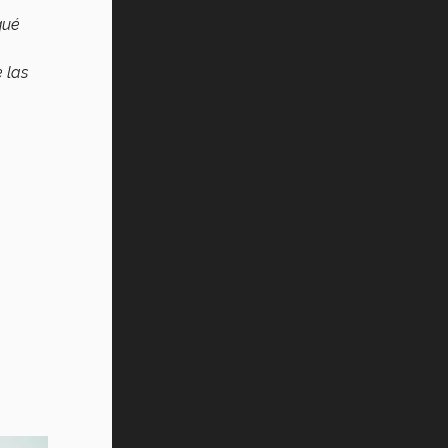
qué
 las