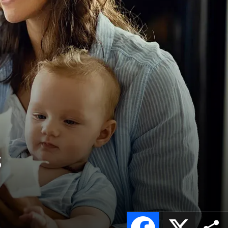
s
Facebook
X