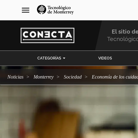
Pasar
navegación
menu
al
principal
contenido
principal
El sitio d
Tecnológic
Menu
CATEGORÍAS
VIDEOS
Comunidad
Noticias
Monterrey
sociedad
Economía de los cuida