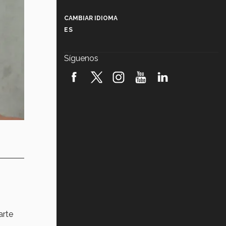
Más que un festival cultural: así es
la magia de VIBRART 2026 (video)
CAMBIAR IDIOMA
ES
Javier Guzmán: investigación con
impacto social (video)
Síguenos
¡México, en el top del mundial de
robótica FIRST 2026! (video)
Vida Tec: Pasión, disciplina y
básquetbol, con Gael Adame
(video)
¿Cómo es el Modelo Educativo
Tec? (video)
Vida Tec: Feminismo e Inteligencia
Artificial, Paola Ricaurte (video)
arte