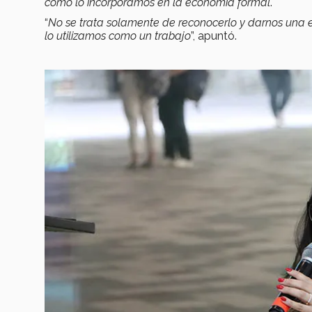
cómo lo incorporamos en la economía formal
.
“
No se trata solamente de reconocerlo y darnos una e
lo utilizamos como un trabajo
”, apuntó.