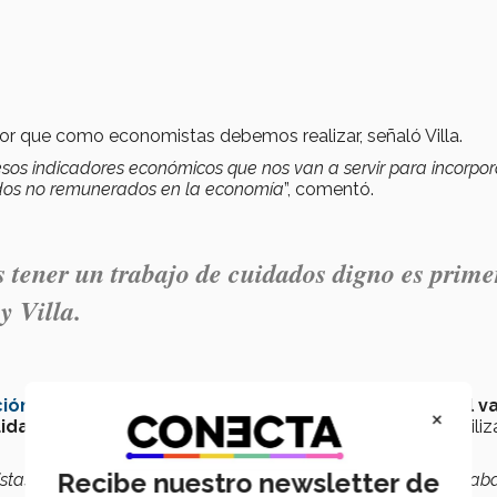
abor que como economistas debemos realizar, señaló Villa.
esos indicadores económicos que nos van a servir para incorpor
ados no remunerados en la economía
”, comentó.
 tener un trabajo de cuidados digno es prime
 Villa.
ción Económica y Presupuestaria (CIEP)
precisó que
el v
×
dados equivalió al 24.3 % del PIB
, pero no está contabili
Recibe nuestro newsletter de
tas y que tenemos que pensar es cómo revaloramos ese traba