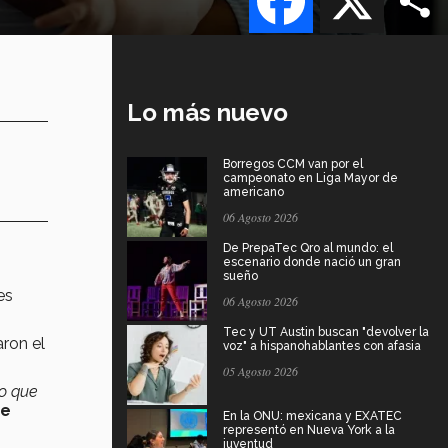
Lo más nuevo
Borregos CCM van por el
campeonato en Liga Mayor de
americano
06 Agosto 2026
n
De PrepaTec Qro al mundo: el
escenario donde nació un gran
sueño
es
06 Agosto 2026
Tec y UT Austin buscan "devolver la
aron el
voz" a hispanohablantes con afasia
05 Agosto 2026
lo que
de
En la ONU: mexicana y EXATEC
representó en Nueva York a la
juventud