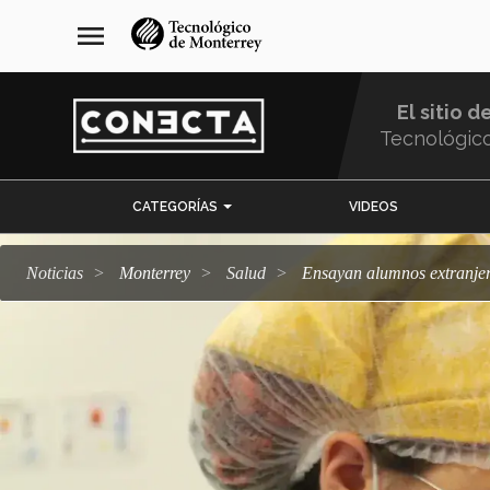
Pasar
navegación
menu
al
principal
contenido
principal
El sitio d
Tecnológic
Menu
CATEGORÍAS
VIDEOS
Comunidad
Noticias
Monterrey
salud
Ensayan alumnos extranje