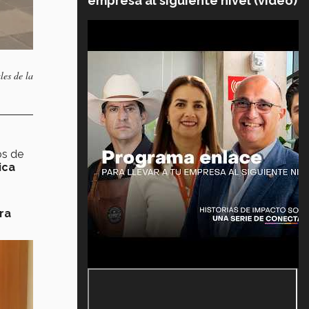
empresa al siguiente nivel (video)
les de la
os de
ica
ra