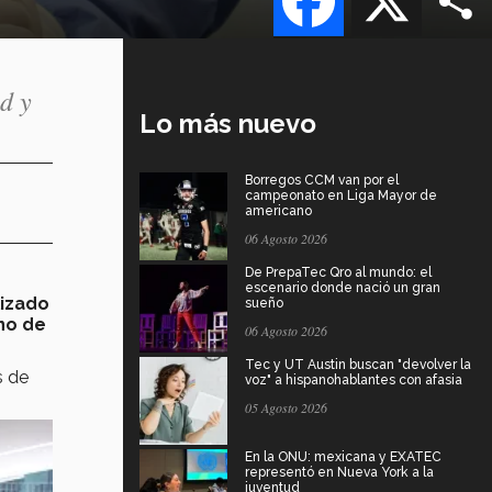
d y
Lo más nuevo
Borregos CCM van por el
campeonato en Liga Mayor de
americano
06 Agosto 2026
De PrepaTec Qro al mundo: el
escenario donde nació un gran
lizado
sueño
no de
06 Agosto 2026
Tec y UT Austin buscan "devolver la
s de
voz" a hispanohablantes con afasia
05 Agosto 2026
En la ONU: mexicana y EXATEC
representó en Nueva York a la
juventud