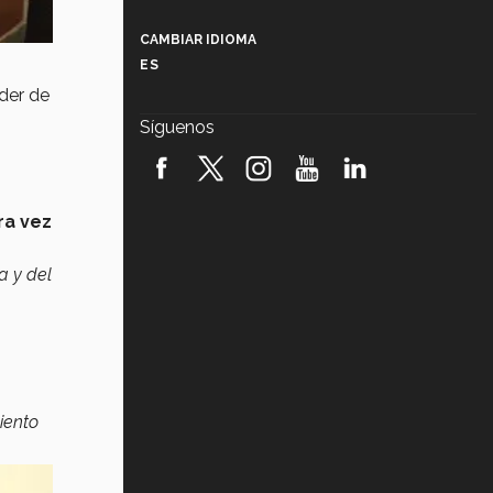
Más que un festival cultural: así es
la magia de VIBRART 2026 (video)
CAMBIAR IDIOMA
ES
Javier Guzmán: investigación con
impacto social (video)
íder de
Síguenos
¡México, en el top del mundial de
robótica FIRST 2026! (video)
Vida Tec: Pasión, disciplina y
ra vez
básquetbol, con Gael Adame
(video)
a y del
¿Cómo es el Modelo Educativo
Tec? (video)
Vida Tec: Feminismo e Inteligencia
Artificial, Paola Ricaurte (video)
iento