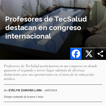
Profesores de TecSalud
destacan en congreso
internacional
Facebook
X
Profesores de TecSalud participaron en un congreso en donde
ganaron el segundo y tercer lugar además de diversas
distinciones por sus aportaciones en el área de la educación
médica.
Por
- 10/07/2018
EVELYN ZAMORA LARA
Tiempo estimado de lectura:3 mins