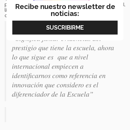
posicionarse como una institución de formación integral,
Recibe nuestro newsletter de
liderazgo y con un modelo de aprendizaje innovador
noticias:
centrado en el paciente.
“Significa juntar evidencias del
prestigio que tiene la escuela, ahora
lo que sigue es que a nivel
internacional empiecen a
identificarnos como referencia en
innovación que considero es el
diferenciador de la Escuela”