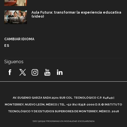
Aula Futura: transformar la experiencia educativa
(video)
Más que un festival cultural: así es la magia de
VIBRART 2026 (video)
CAMBIAR IDIOMA
ES
Javier Guzmán: investigación con impacto social
(video)
Síguenos
¡México, en el top del mundial de robótica FIRST
2026! (video)
Vida Tec: Pasión, disciplina y básquetbol, con Gael
Adame (video)
A
AV. EUGENIO GARZA SADA 2501 SUR COL. TECNOLÓGICO C.P. 64849 |
L
¿Cómo es el Modelo Educativo Tec? (video)
MONTERREY, NUEVO LEÓN, MÉXICO | TEL. +52 (81) 8358-2000 D.R.© INSTITUTO
TECNOLÓGICO Y DE ESTUDIOS SUPERIORES DE MONTERREY, MÉXICO. 2018
Vida Tec: Feminismo e Inteligencia Artificial, Paola
*DEC-520912 PROGRAMAS EN MODALIDAD ESCOLARIZADA.
Ricaurte (video)