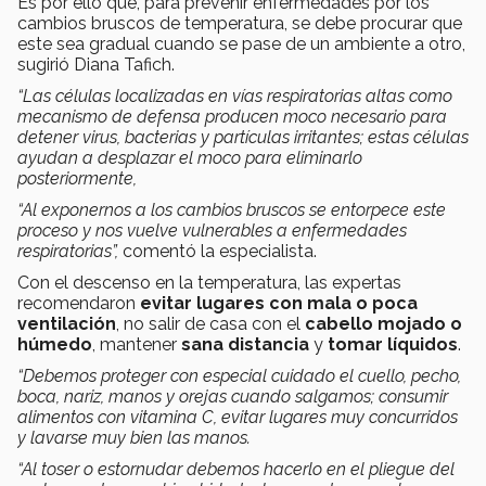
Es por ello que, para prevenir enfermedades por los
cambios bruscos de temperatura, se debe procurar que
este sea gradual cuando se pase de un ambiente a otro,
sugirió Diana Tafich.
“Las células localizadas en vías respiratorias altas como
mecanismo de defensa producen moco necesario para
detener virus, bacterias y partículas irritantes; estas células
ayudan a desplazar el moco para eliminarlo
posteriormente,
“Al exponernos a los cambios bruscos se entorpece este
proceso y nos vuelve vulnerables a enfermedades
respiratorias”,
comentó la especialista.
Con el descenso en la temperatura, las expertas
recomendaron
evitar lugares con mala o poca
ventilación
, no salir de casa con el
cabello mojado o
húmedo
, mantener
sana distancia
y
tomar líquidos
.
“Debemos proteger con especial cuidado el cuello, pecho,
boca, nariz, manos y orejas cuando salgamos; consumir
alimentos con vitamina C, evitar lugares muy concurridos
y lavarse muy bien las manos.
“Al toser o estornudar debemos hacerlo en el pliegue del