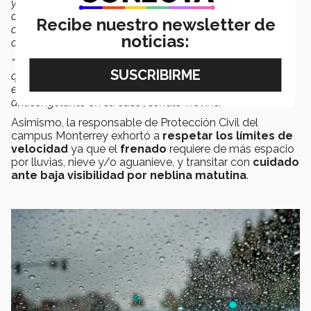
ya que las calles y carreteras se vuelven resbaladizas
ante la presencia de nieve, aguanieve o congelamiento
Recibe nuestro newsletter de
de estas; asegúrate que alguien conozca tu destino y
noticias:
cuando esperas llegar.
“También respeta las señales de tránsito y notificaciones
que las autoridades indiquen y mantén tu auto en buen
estado, teniendo un buen limpiaparabrisas y líquido
anticongelante en su caso”, señaló Treviño.
Asimismo, la responsable de Protección Civil del
campus Monterrey exhortó a
respetar los límites de
velocidad
ya que el
frenado
requiere de más espacio
por lluvias, nieve y/o aguanieve, y transitar con
cuidado
ante baja visibilidad por neblina matutina
.