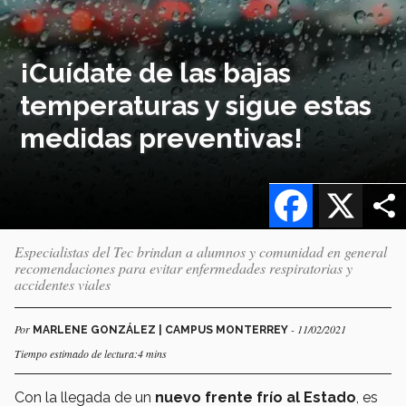
¡Cuídate de las bajas
temperaturas y sigue estas
medidas preventivas!
Facebook
X
Especialistas del Tec brindan a alumnos y comunidad en general
recomendaciones para evitar enfermedades respiratorias y
accidentes viales
Por
- 11/02/2021
MARLENE GONZÁLEZ | CAMPUS MONTERREY
Tiempo estimado de lectura:4 mins
Con la llegada de un
nuevo frente frío al Estado
, es