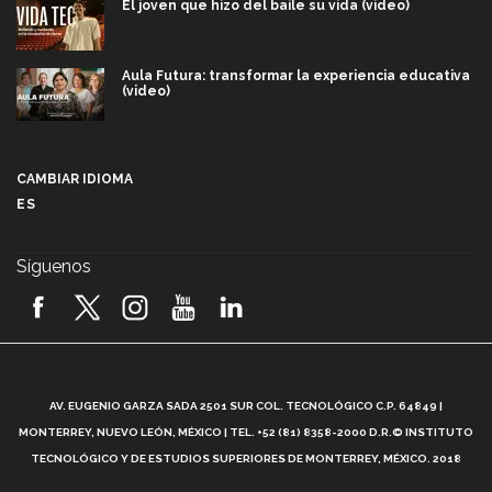
El joven que hizo del baile su vida (video)
Aula Futura: transformar la experiencia educativa
(video)
Más que un festival cultural: así es la magia de
VIBRART 2026 (video)
CAMBIAR IDIOMA
ES
Javier Guzmán: investigación con impacto social
(video)
Síguenos
¡México, en el top del mundial de robótica FIRST
2026! (video)
Vida Tec: Pasión, disciplina y básquetbol, con Gael
Adame (video)
A
AV. EUGENIO GARZA SADA 2501 SUR COL. TECNOLÓGICO C.P. 64849 |
L
¿Cómo es el Modelo Educativo Tec? (video)
MONTERREY, NUEVO LEÓN, MÉXICO | TEL. +52 (81) 8358-2000 D.R.© INSTITUTO
TECNOLÓGICO Y DE ESTUDIOS SUPERIORES DE MONTERREY, MÉXICO. 2018