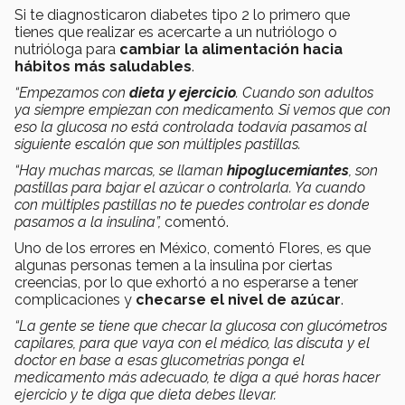
Si te diagnosticaron diabetes tipo 2 lo primero que
tienes que realizar es acercarte a un nutriólogo o
nutrióloga para
cambiar la alimentación hacia
hábitos más saludables
.
“Empezamos con
dieta y ejercicio
. Cuando son adultos
ya siempre empiezan con medicamento. Si vemos que con
eso la glucosa no está controlada todavía pasamos al
siguiente escalón que son múltiples pastillas.
“Hay muchas marcas, se llaman
hipoglucemiantes
, son
pastillas para bajar el azúcar o controlarla. Ya cuando
con múltiples pastillas no te puedes controlar es donde
pasamos a la insulina”,
comentó.
Uno de los errores en México, comentó Flores, es que
algunas personas temen a la insulina por ciertas
creencias, por lo que exhortó a no esperarse a tener
complicaciones y
checarse el nivel de azúcar
.
“La gente se tiene que checar la glucosa con glucómetros
capilares, para que vaya con el médico, las discuta y el
doctor en base a esas glucometrías ponga el
medicamento más adecuado, te diga a qué horas hacer
ejercicio y te diga que dieta debes llevar.