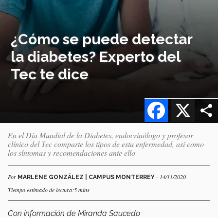
¿Cómo se puede detectar
la diabetes? Experto del
Tec te dice
Facebook
X
En el Día Mundial de la Diabetes, endocrinólogo y profesor
clínico del Tec comparte los tipos de esta enfermedad, así como
los síntomas y recomendaciones ante ello
Por
- 14/11/2020
MARLENE GONZÁLEZ | CAMPUS MONTERREY
Tiempo estimado de lectura:5 mins
Con información de Miranda Saucedo