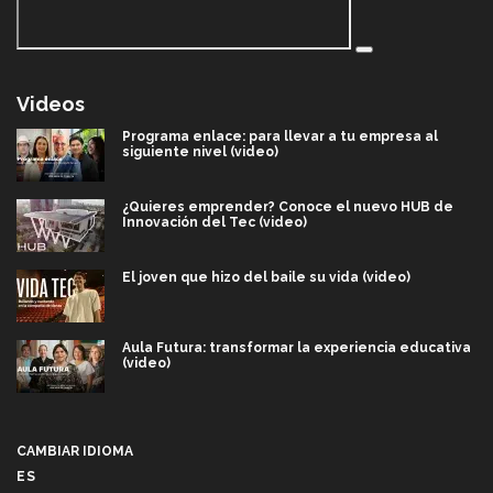
Videos
Programa enlace: para llevar a tu empresa al
siguiente nivel (video)
¿Quieres emprender? Conoce el nuevo HUB de
Innovación del Tec (video)
El joven que hizo del baile su vida (video)
Aula Futura: transformar la experiencia educativa
(video)
Más que un festival cultural: así es la magia de
VIBRART 2026 (video)
CAMBIAR IDIOMA
ES
Javier Guzmán: investigación con impacto social