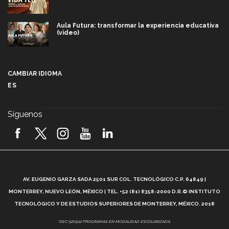
Aula Futura: transformar la experiencia educativa
(video)
Más que un festival cultural: así es la magia de
VIBRART 2026 (video)
CAMBIAR IDIOMA
ES
Javier Guzmán: investigación con impacto social
(video)
Síguenos
¡México, en el top del mundial de robótica FIRST
2026! (video)
Vida Tec: Pasión, disciplina y básquetbol, con Gael
Adame (video)
A
AV. EUGENIO GARZA SADA 2501 SUR COL. TECNOLÓGICO C.P. 64849 |
L
¿Cómo es el Modelo Educativo Tec? (video)
MONTERREY, NUEVO LEÓN, MÉXICO | TEL. +52 (81) 8358-2000 D.R.© INSTITUTO
TECNOLÓGICO Y DE ESTUDIOS SUPERIORES DE MONTERREY, MÉXICO. 2018
Vida Tec: Feminismo e Inteligencia Artificial, Paola
*DEC-520912 PROGRAMAS EN MODALIDAD ESCOLARIZADA.
Ricaurte (video)