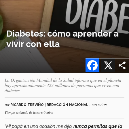
Diabetes: cómo aprender a
vivir con ella
Facebook
X
La Organización Mundial de la Salud informa que en el planeta
hay aproximadamente 422 millones de personas que viven con
diabetes
Por
- 14/11/2019
RICARDO TREVIÑO | REDACCIÓN NACIONAL
Tiempo estimado de lectura:6 mins
“Mi papá en una ocasión me dijo,
nunca permitas que la