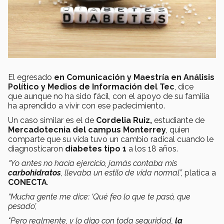
El egresado
en Comunicación y Maestría en Análisis
Político y Medios de Información del Tec
, dice
que aunque no ha sido fácil, con el apoyo de su familia
ha aprendido a vivir con ese padecimiento.
Un caso similar es el de
Cordelia Ruiz,
estudiante de
Mercadotecnia del campus Monterrey
, quien
comparte que su vida tuvo un cambio radical cuando le
diagnosticaron
diabetes tipo 1
a los 18 años.
“Yo antes no hacía ejercicio, jamás contaba mis
carbohidratos
, llevaba un estilo de vida normal”,
platica a
CONECTA
.
“Mucha gente me dice: ‘Qué feo lo que te pasó, que
pesado’,
"Pero realmente, y lo digo con toda seguridad,
la