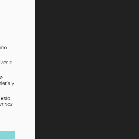
arlo
evar a
de
iería y
 esta
lumnos