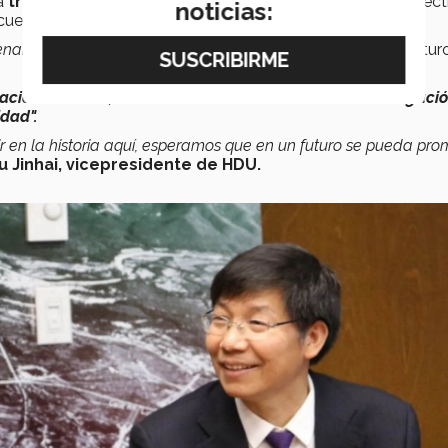
 a
transformar las tecnologías
en todo el rango de la elect
noticias:
uela de Ingeniería del Tec.
nar, procesar y compilar nuestra información
, aseguró el futur
ación con HDU, donde se realizará innovación e investigaci
dad".
 en la historia aquí, esperamos que en un futuro se pueda pro
u Jinhai, vicepresidente de HDU.