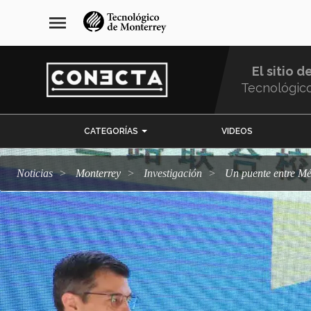
Pasar
navegación
menu
al
principal
contenido
principal
El sitio d
Tecnológic
Menu
CATEGORÍAS
VIDEOS
Comunidad
Noticias
Monterrey
Investigación
Un puente entre M