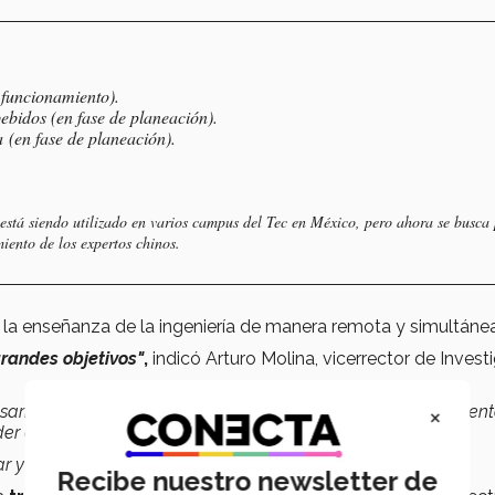
 funcionamiento).
bidos (en fase de planeación).
(en fase de planeación).
está siendo utilizado en varios campus del Tec en México, pero ahora se busca
iento de los expertos chinos.
o la enseñanza de la ingeniería de manera remota y simultánea
grandes objetivos"
,
indicó Arturo Molina, vicerrector de Invest
×
sarrollo tecnológico; el
segundo
, en el tema de emprendimient
er en ese país.
 y extender la colaboración de profesores y alumnos".
Recibe nuestro newsletter de