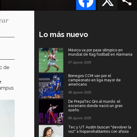
ear
Lo más nuevo
México va por pase olímpico en
mundial de flag football en Alemania
07 Agosto 2026
ec de
Borregos CCM van por el
campeonato en liga mayor de
r
americano
campus
06 Agosto 2026
De PrepaTec Qro al mundo: el
escenario donde nació un gran
sueño
06 Agosto 2026
Tec y UT Austin buscan "devolver la
voz" a hispanohablantes con afasia