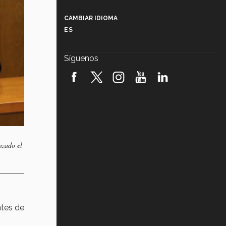
Más que un festival cultural: así es
la magia de VIBRART 2026 (video)
CAMBIAR IDIOMA
ES
Javier Guzmán: investigación con
impacto social (video)
Síguenos
¡México, en el top del mundial de
robótica FIRST 2026! (video)
Vida Tec: Pasión, disciplina y
básquetbol, con Gael Adame
(video)
¿Cómo es el Modelo Educativo
Tec? (video)
nzado el
Vida Tec: Feminismo e Inteligencia
Artificial, Paola Ricaurte (video)
ntes de