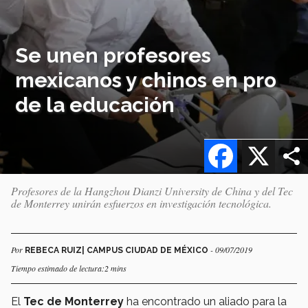
Se unen profesores
mexicanos y chinos en pro
de la educación
Facebook
X
Profesores de la Hangzhou Dianzi University de China y del Tec
de Monterrey unirán esfuerzos en investigación tecnológica.
Por
- 09/07/2019
REBECA RUIZ| CAMPUS CIUDAD DE MÉXICO
Tiempo estimado de lectura:2 mins
El
Tec de Monterrey
ha encontrado un aliado para la