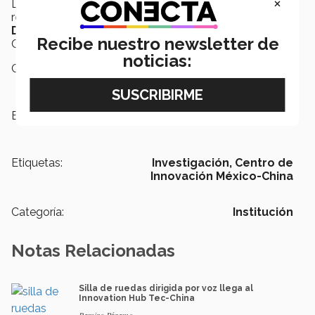
×
La delegación de profesores chinos, realizaron un
recorrido por los distintos laboratorios del
Centro de
Desarrollo Tecnológico
(CEDETEC) del campus
Recibe nuestro newsletter de
Ciudad de México.
noticias:
Campus:
Ciudad de México
Escuelas:
Ingeniería y Ciencias
Etiquetas:
Investigación,
Centro de
Innovación México-China
Categoría:
Institución
Notas Relacionadas
Silla de ruedas dirigida por voz llega al
Innovation Hub Tec-China
Ramiro Páramo