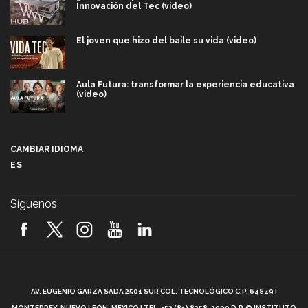
Innovación del Tec (video)
El joven que hizo del baile su vida (video)
Aula Futura: transformar la experiencia educativa
(video)
Más que un festival cultural: así es la magia de
VIBRART 2026 (video)
CAMBIAR IDIOMA
ES
Javier Guzmán: investigación con impacto social
(video)
Síguenos
¡México, en el top del mundial de robótica FIRST
2026! (video)
Vida Tec: Pasión, disciplina y básquetbol, con Gael
Adame (video)
A
AV. EUGENIO GARZA SADA 2501 SUR COL. TECNOLÓGICO C.P. 64849 |
L
¿Cómo es el Modelo Educativo Tec? (video)
MONTERREY, NUEVO LEÓN, MÉXICO | TEL. +52 (81) 8358-2000 D.R.© INSTITUTO